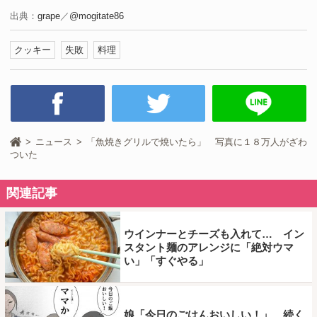
出典：
grape
／
@mogitate86
クッキー
失敗
料理
ニュース
「魚焼きグリルで焼いたら」 写真に１８万人がざわ
ついた
関連記事
ウインナーとチーズも入れて… イン
スタント麺のアレンジに「絶対ウマ
い」「すぐやる」
娘「今日のごはんおいしい！」 続く