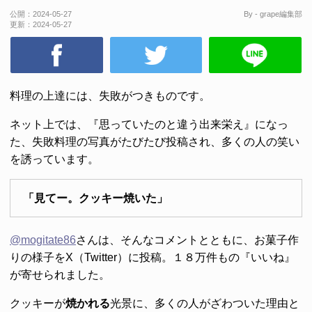
公開：
2024-05-27
By - grape編集部
更新：
2024-05-27
料理の上達には、失敗がつきものです。
ネット上では、『思っていたのと違う出来栄え』になっ
た、失敗料理の写真がたびたび投稿され、多くの人の笑い
を誘っています。
「見てー。クッキー焼いた」
@mogitate86
さんは、そんなコメントとともに、お菓子作
りの様子をX（Twitter）に投稿。１８万件もの『いいね』
が寄せられました。
クッキーが
焼かれる
光景に、多くの人がざわついた理由と