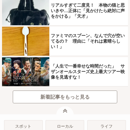
リアルすぎて二度見！ 本物の猫と思
いきや…正体に「見かけたら絶対に声
をかける」「天才」
ファミマのスプーン、なんで穴が空い
てるの？ 理由に「それは素晴らし
い！」
「人生で一番幸せな時間だった」 サ
ザンオールスターズ史上最大ツアー映
像を見逃すな！
新着記事をもっと見る
ページトップ
スポット
ローカル
ライフ