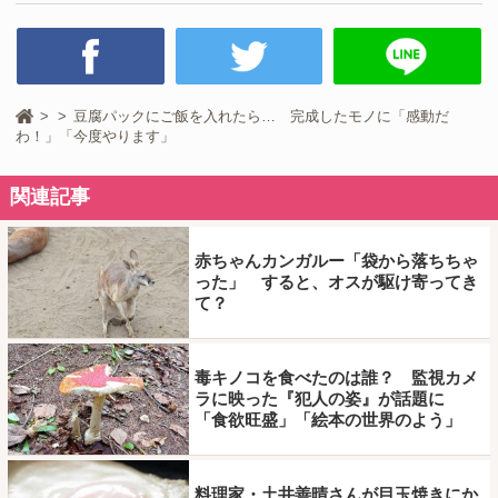
豆腐パックにご飯を入れたら… 完成したモノに「感動だ
わ！」「今度やります」
関連記事
赤ちゃんカンガルー「袋から落ちちゃ
った」 すると、オスが駆け寄ってき
て？
毒キノコを食べたのは誰？ 監視カメ
ラに映った『犯人の姿』が話題に
「食欲旺盛」「絵本の世界のよう」
料理家・土井善晴さんが目玉焼きにか