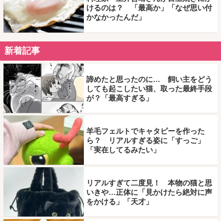
けるのは？ 「最高か」「なぜ思い付
かなかったんだ」
新着記事
諦めたと思ったのに… 飼い主をどう
しても起こしたい猫、取った最終手段
が？「最高すぎる」
羊毛フェルトでキャタピーを作った
ら？ リアルすぎる姿に「すっご」
「実在してるみたい」
リアルすぎて二度見！ 本物の猫と思
いきや…正体に「見かけたら絶対に声
をかける」「天才」