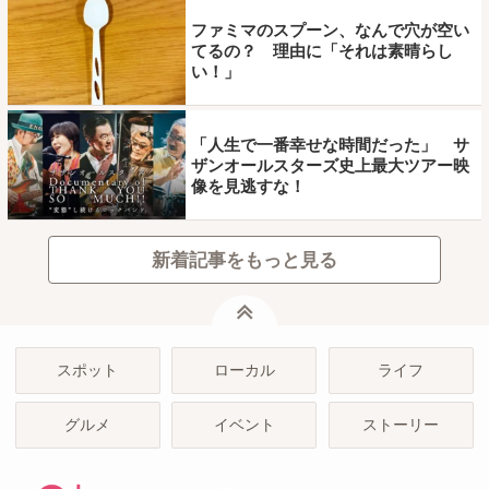
ファミマのスプーン、なんで穴が空い
てるの？ 理由に「それは素晴らし
い！」
「人生で一番幸せな時間だった」 サ
ザンオールスターズ史上最大ツアー映
像を見逃すな！
新着記事をもっと見る
ページトップ
スポット
ローカル
ライフ
グルメ
イベント
ストーリー