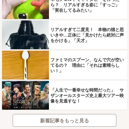
ら？ リアルすぎる姿に「すっご」
「実在してるみたい」
リアルすぎて二度見！ 本物の猫と思
いきや…正体に「見かけたら絶対に声
をかける」「天才」
ファミマのスプーン、なんで穴が空い
てるの？ 理由に「それは素晴らし
い！」
「人生で一番幸せな時間だった」 サ
ザンオールスターズ史上最大ツアー映
像を見逃すな！
新着記事をもっと見る