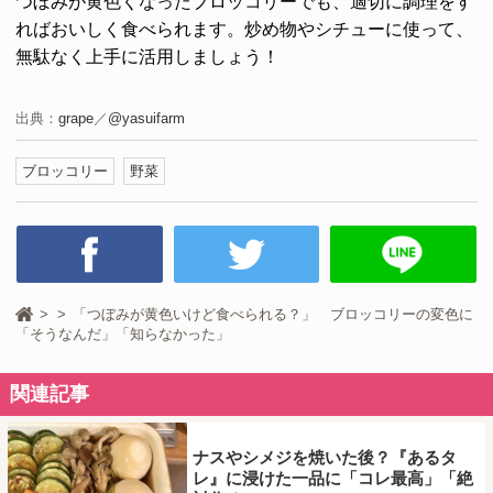
つぼみが黄色くなったブロッコリーでも、適切に調理をす
ればおいしく食べられます。炒め物やシチューに使って、
無駄なく上手に活用しましょう！
出典：
grape
／
@yasuifarm
ブロッコリー
野菜
「つぼみが黄色いけど食べられる？」 ブロッコリーの変色に
「そうなんだ」「知らなかった」
関連記事
ナスやシメジを焼いた後？『あるタ
レ』に浸けた一品に「コレ最高」「絶