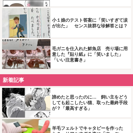
小１娘のテスト答案に「笑いすぎて涙
が出た」 センス抜群な珍解答とは？
毛ガニを仕入れた鮮魚店 売り場に用
意した『貼り紙』に「笑いました」
「いい注意書き」
新着記事
諦めたと思ったのに… 飼い主をどう
しても起こしたい猫、取った最終手段
が？「最高すぎる」
羊毛フェルトでキャタピーを作った