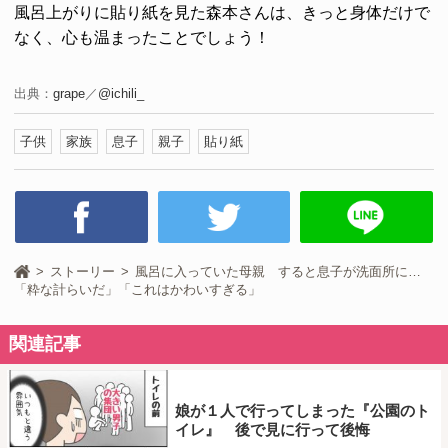
風呂上がりに貼り紙を見た森本さんは、きっと身体だけで
なく、心も温まったことでしょう！
出典：
grape
／
@ichili_
子供
家族
息子
親子
貼り紙
ストーリー
風呂に入っていた母親 すると息子が洗面所に…
「粋な計らいだ」「これはかわいすぎる」
関連記事
娘が１人で行ってしまった『公園のト
イレ』 後で見に行って後悔