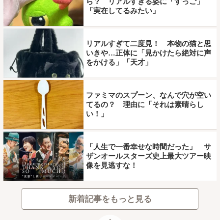
ら？ リアルすぎる姿に「すっご」
「実在してるみたい」
リアルすぎて二度見！ 本物の猫と思
いきや…正体に「見かけたら絶対に声
をかける」「天才」
ファミマのスプーン、なんで穴が空い
てるの？ 理由に「それは素晴らし
い！」
「人生で一番幸せな時間だった」 サ
ザンオールスターズ史上最大ツアー映
像を見逃すな！
新着記事をもっと見る
ページトップ