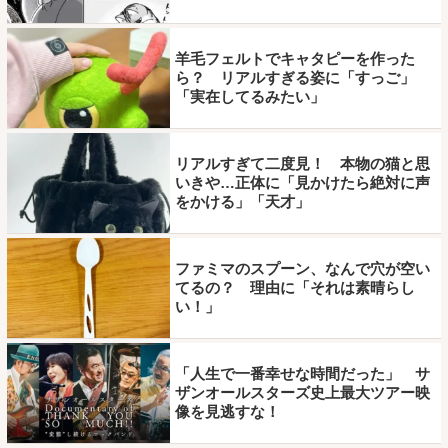
羊毛フェルトでキャタピーを作った
ら？ リアルすぎる姿に「すっご」
「実在してるみたい」
リアルすぎて二度見！ 本物の猫と思
いきや…正体に「見かけたら絶対に声
をかける」「天才」
ファミマのスプーン、なんで穴が空い
てるの？ 理由に「それは素晴らし
い！」
「人生で一番幸せな時間だった」 サ
ザンオールスターズ史上最大ツアー映
像を見逃すな！