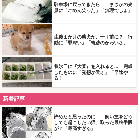
駐車場に戻ってきたら… まさかの光
景に「ごめん笑った」「無理でしょ」
生後１か月の柴犬が、一丁前に？ 行
動に「罪深い」「奇跡のかわいさ」
製氷皿に『大葉』を入れると… 完成
したものに「発想が天才」「早速や
る！」
新着記事
諦めたと思ったのに… 飼い主をどう
しても起こしたい猫、取った最終手段
が？「最高すぎる」