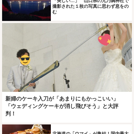
「美しい…」 山口県の元乃隅神社で
撮影された１枚の写真に思わず息をの
む
新婦のケーキ入刀が「あまりにもかっこいい」
「ウェディングケーキが消し飛びそう」と大評
判！
北海道の「ウマイ」が集結！国内最大