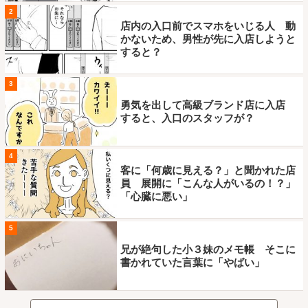
2
店内の入口前でスマホをいじる人 動
かないため、男性が先に入店しようと
すると？
3
勇気を出して高級ブランド店に入店
すると、入口のスタッフが？
4
客に「何歳に見える？」と聞かれた店
員 展開に「こんな人がいるの！？」
「心臓に悪い」
5
兄が絶句した小３妹のメモ帳 そこに
書かれていた言葉に「やばい」