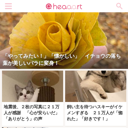
メニュー
「やってみたい！」「懐かしい」 イチョウの落ち
葉が美しいバラに変身！
地震後、２枚の写真に２１万
飼い主を待つハスキーがイケ
人が感謝 「心が安らいだ」
メンすぎる ２１万人が「惚
「ありがとう」の声
れた」「好きです！」