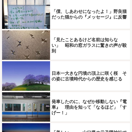
「僕、しあわせになったよ！」野良猫
だった猫からの『メッセージ』に反響
「見たことあるけど名前は知らな
い」 昭和の窓ガラスに驚きの声が殺
到
日本一大きな円墳の頂上に咲く桜 そ
の姿に古墳時代からの歴史を感じる
発車したのに、なぜか移動しない『電
車』 理由を知って「なるほど」「す
げー！」