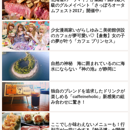
級のグルメイベント「さっぽろオータ
ムフェスト2017」開催中♪
少女漫画家いがらしゆみこ美術館併設
のカフェが夢可愛い♡【倉敷】女の子
の夢が叶う「カフェ プリンセス」
自然の神秘 海に囲まれているのに海
水にならない『神の池』が静岡に
独自のブレンドを追求したドリンクが
楽しめる「caffeineholic」新感覚の組
み合わせに驚き！
ここでしか味わえないメニューも！行
列店が一堂に会する『餃子博』が開催