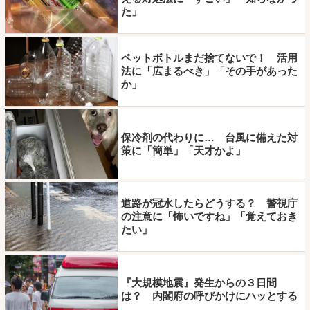
た」
ペットボトルまだ捨てないで！ 活用
法に「広まるべき」「その手があった
か」
保冷剤の代わりに… 台風に備えた対
策に「簡単」「天才かよ」
道路が冠水したらどうする？ 警視庁
の注意に「怖いですね」「覚えておき
たい」
『大規模地震』発生からの３日間
は？ 内閣府の呼びかけにハッとする