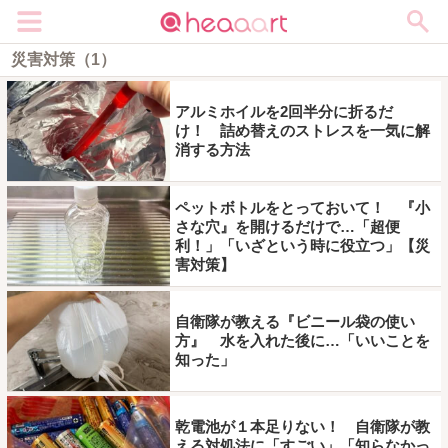
メニュー
災害対策（1）
アルミホイルを2回半分に折るだ
け！ 詰め替えのストレスを一気に解
消する方法
ペットボトルをとっておいて！ 『小
さな穴』を開けるだけで…「超便
利！」「いざという時に役立つ」【災
害対策】
自衛隊が教える『ビニール袋の使い
方』 水を入れた後に…「いいことを
知った」
乾電池が１本足りない！ 自衛隊が教
える対処法に「すごい」「知らなかっ