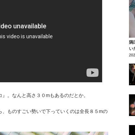
隅
い
202
コ』。なんと高さ３０mもあるのだとか。
ら、ものすごい勢いで下っていくのは全長８５mの