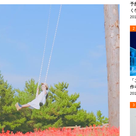
予
く
201
2
「
作
201
3