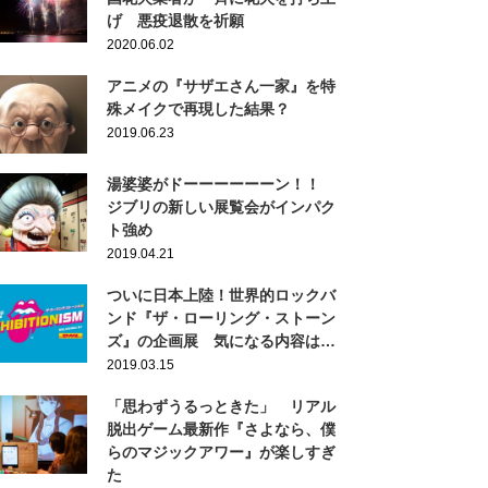
げ 悪疫退散を祈願
2020.06.02
アニメの『サザエさん一家』を特
殊メイクで再現した結果？
2019.06.23
湯婆婆がドーーーーーーン！！
ジブリの新しい展覧会がインパク
ト強め
2019.04.21
ついに日本上陸！世界的ロックバ
ンド『ザ・ローリング・ストーン
ズ』の企画展 気になる内容は…
2019.03.15
「思わずうるっときた」 リアル
脱出ゲーム最新作『さよなら、僕
らのマジックアワー』が楽しすぎ
た