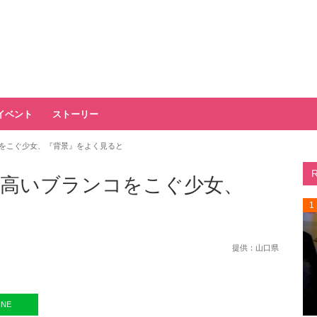
イベント
ストーリー
をこぐ少女、『背景』をよく見ると
高いブランコをこぐ少女、
1
提供：
山口県
INE