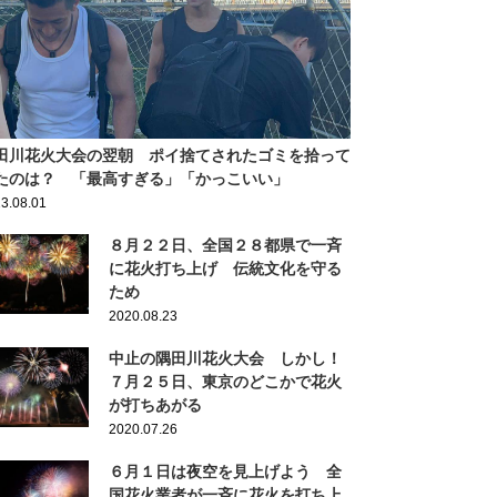
田川花火大会の翌朝 ポイ捨てされたゴミを拾って
たのは？ 「最高すぎる」「かっこいい」
3.08.01
８月２２日、全国２８都県で一斉
に花火打ち上げ 伝統文化を守る
ため
2020.08.23
中止の隅田川花火大会 しかし！
７月２５日、東京のどこかで花火
が打ちあがる
2020.07.26
６月１日は夜空を見上げよう 全
国花火業者が一斉に花火を打ち上