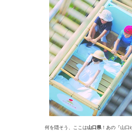
何を隠そう、ここは
山口県
！あの『山口