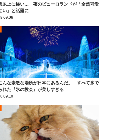
想以上に怖い… 夜のピューロランドが「全然可愛
ない」と話題に
8.09.06
こんな素敵な場所が日本にあるんだ」 すべて氷で
られた『氷の教会』が美しすぎる
8.09.10