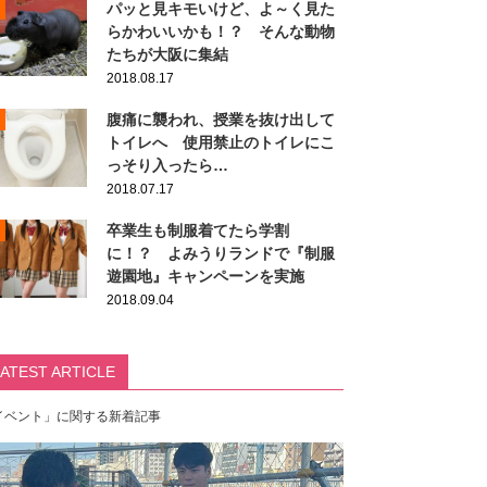
パッと見キモいけど、よ～く見た
らかわいいかも！？ そんな動物
たちが大阪に集結
2018.08.17
腹痛に襲われ、授業を抜け出して
トイレへ 使用禁止のトイレにこ
っそり入ったら…
2018.07.17
卒業生も制服着てたら学割
に！？ よみうりランドで『制服
遊園地』キャンペーンを実施
2018.09.04
LATEST ARTICLE
イベント」に関する新着記事