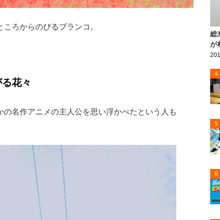
ところからのびるブランコ。
総
が
201
4
がる花々
かの名作アニメの主人公を思い浮かべたという人も
5
6