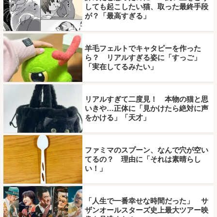
しても起こしたい猫、取った最終手段
が？「最高すぎる」
羊毛フェルトでキャタピーを作った
ら？ リアルすぎる姿に「すっご」
「実在してるみたい」
リアルすぎて二度見！ 本物の猫と思
いきや…正体に「見かけたら絶対に声
をかける」「天才」
ファミマのスプーン、なんで穴が空い
てるの？ 理由に「それは素晴らし
い！」
「人生で一番幸せな時間だった」 サ
ザンオールスターズ史上最大ツアー映