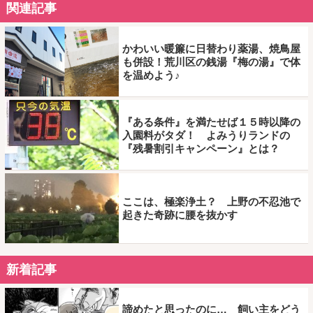
関連記事
かわいい暖簾に日替わり薬湯、焼鳥屋
も併設！荒川区の銭湯『梅の湯』で体
を温めよう♪
『ある条件』を満たせば１５時以降の
入園料がタダ！ よみうりランドの
『残暑割引キャンペーン』とは？
ここは、極楽浄土？ 上野の不忍池で
起きた奇跡に腰を抜かす
新着記事
諦めたと思ったのに… 飼い主をどう