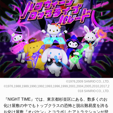
©1976,2009 SANRIO CO., LTD.
©1976,1988,1989,1990,1992,1993,1996,1999,2001,2004,2005,2010,2017,2
018 SANRIO CO., LTD.
『NIGHT TIME』では、東京都杉並区にある、数多くのお
化け屋敷の中でもトップクラスの恐怖と脱出難易度を誇る
お化け屋敷『オバケン』とコラボしたアトラクションが登