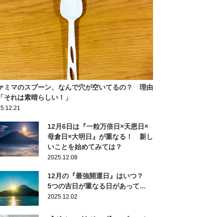
ァミマのスプーン、なんで穴が空いてるの？ 理由
「それは素晴らしい！」
5.12.21
12月6日は『一粒万倍日×天恩日×
母倉日×大明日』が重なる！ 新し
いことを始めてみては？
2025.12.08
12月の『最強開運日』はいつ？
5つの吉日が重なる日があって…
2025.12.02