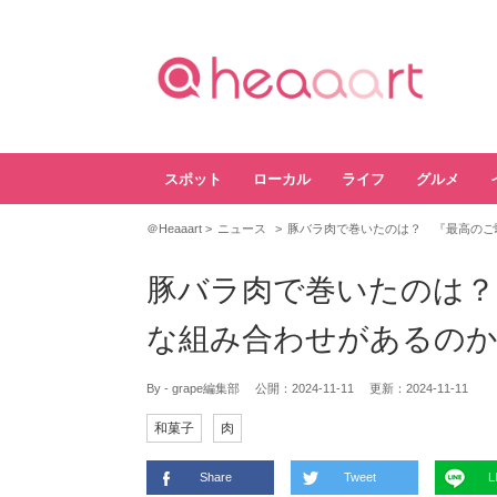
スポット
ローカル
ライフ
グルメ
＠Heaaart
ニュース
豚バラ肉で巻いたのは？ 『最高のご
豚バラ肉で巻いたのは？
な組み合わせがあるの
By - grape編集部
公開：
2024-11-11
更新：
2024-11-11
和菓子
肉
Share
Tweet
L