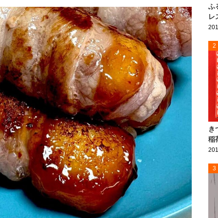
ふ
レ
201
2
き
稲
201
3