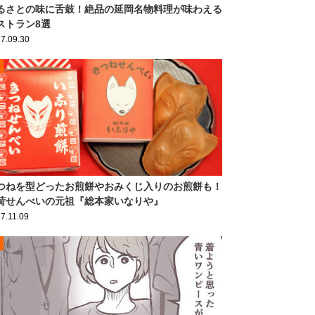
るさとの味に舌鼓！絶品の延岡名物料理が味わえる
ストラン8選
7.09.30
つねを型どったお煎餅やおみくじ入りのお煎餅も！
荷せんべいの元祖『総本家いなりや』
7.11.09