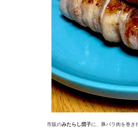
市販の
みたらし団子
に、豚バラ肉を巻き