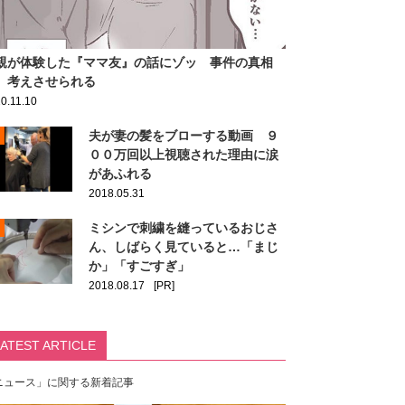
親が体験した『ママ友』の話にゾッ 事件の真相
、考えさせられる
0.11.10
夫が妻の髪をブローする動画 ９
００万回以上視聴された理由に涙
があふれる
2018.05.31
ミシンで刺繍を縫っているおじさ
ん、しばらく見ていると…「まじ
か」「すごすぎ」
2018.08.17
[PR]
LATEST ARTICLE
ニュース」に関する新着記事