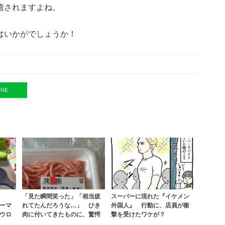
癒されますよね。
はいかがでしょうか！
INE
「見た瞬間笑った」「相当疲
スーパーに現れた『イケメン
ーマ
れてたんだろうな…」 ひき
外国人』 行動に、店員が衝
ウロ
肉に付いてきたものに、驚愕
撃を受けたワケが？