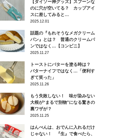
【ダイソー神グッズ】スプーンな
のに穴が空いてる？ カップアイ
スに差してみると…
2025.12.01
話題の『もれそうなメガクリーム
パン』とは？ 普通のクリームパ
ンではなく…【コンビニ】
2025.11.27
トーストにバターを塗る時は？
バターナイフではなく…「便利す
ぎて笑った」
2025.11.26
もう失敗しない！ 味が染みない
大根が“まるで別物”になる驚きの
裏ワザが？
2025.11.25
はんぺんは、おでんに入れるだけ
じゃない！ 『生』で食べたら、