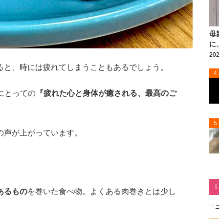
母
に
202
ると、時には疲れてしまうこともあるでしょう。
4
にとっての
『疲れた心と身体が癒される、最高のご
5
の声が上がっています。
あるもの
を巻いた食べ物。よくある肉巻きとは少し
「