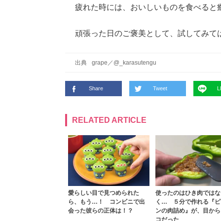
疲れた時には、おいしいものを食べると
頑張った日のご褒美として、試してみて
出典
grape
／
@_karasutengu
Share
Tweet
L
RELATED ARTICLE
愛らしい目で見つめられた
使ったのはひき肉ではな
ら、もう…！ コンビニで出
く… ５分で作れる『ピ
会った彼らの正体は！？
ンの肉詰め』が、目から
コだった