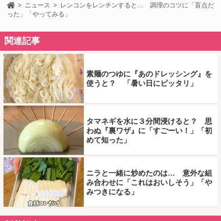
ニュース
レンコンをレンチンすると… 調理のコツに「盲点だ
った」「やってみる」
関連記事
素麺のつゆに『あのドレッシング』を
使うと？ 「暑い日にピッタリ」
タマネギを水に３分間浸けると？ 思
わぬ『裏ワザ』に「すごーい！」「初
めて知った」
ニラと一緒に炒めたのは… 意外な組
み合わせに「これはおいしそう」「や
みつきになる」