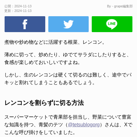
公開：
2024-11-13
By - grape編集部
更新：
2024-11-13
煮物や炒め物などに活躍する根菜、レンコン。
薄めに切って、炒めたり、ゆでてサラダにしたりすると、
食感が楽しめておいしいですよね。
しかし、生のレンコンは硬くて切るのは難しく、途中でパ
キッと割れてしまうこともあるでしょう。
レンコンを割らずに切る方法
スーパーマーケットで青果部を担当し、野菜について豊富
な知識を持つ、青髪のテツ（
@tetsublogorg
）さんは、Xで
こんな呼び掛けをしていました。