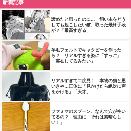
新着記事
諦めたと思ったのに… 飼い主をどう
しても起こしたい猫、取った最終手段
が？「最高すぎる」
羊毛フェルトでキャタピーを作った
ら？ リアルすぎる姿に「すっご」
「実在してるみたい」
リアルすぎて二度見！ 本物の猫と思
いきや…正体に「見かけたら絶対に声
をかける」「天才」
ファミマのスプーン、なんで穴が空い
てるの？ 理由に「それは素晴らし
い！」