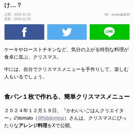
け…？
公開：
2024-12-25
By - grape編集部
更新：
2024-12-25
ケーキやローストチキンなど、気分の上がる特別な料理が
食卓に並ぶ、クリスマス。
中には、自分でクリスマスメニューを手作りして、楽しむ
人もいるでしょう。
食パン１枚で作れる、簡単クリスマスメニュー
２０２４年１２月１９日、『かわいいごはんクリエイタ
ー』のtomato（
@hibikimirai
）さんは、クリスマスにぴっ
たりな
アレンジ料理
をXで公開。