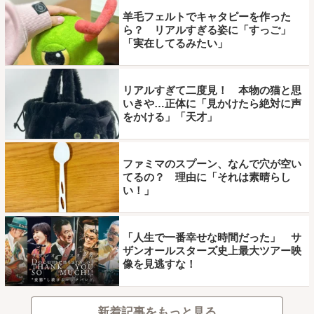
羊毛フェルトでキャタピーを作った
ら？ リアルすぎる姿に「すっご」
「実在してるみたい」
リアルすぎて二度見！ 本物の猫と思
いきや…正体に「見かけたら絶対に声
をかける」「天才」
ファミマのスプーン、なんで穴が空い
てるの？ 理由に「それは素晴らし
い！」
「人生で一番幸せな時間だった」 サ
ザンオールスターズ史上最大ツアー映
像を見逃すな！
新着記事をもっと見る