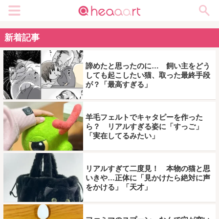
メニュー
新着記事
諦めたと思ったのに… 飼い主をどう
しても起こしたい猫、取った最終手段
が？「最高すぎる」
羊毛フェルトでキャタピーを作った
ら？ リアルすぎる姿に「すっご」
「実在してるみたい」
リアルすぎて二度見！ 本物の猫と思
いきや…正体に「見かけたら絶対に声
をかける」「天才」