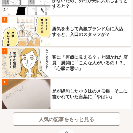
かないため、男性が先に入店しようと
すると？
3
勇気を出して高級ブランド店に入店
すると、入口のスタッフが？
4
客に「何歳に見える？」と聞かれた店
員 展開に「こんな人がいるの！？」
「心臓に悪い」
5
兄が絶句した小３妹のメモ帳 そこに
書かれていた言葉に「やばい」
人気の記事をもっと見る
ページトップ