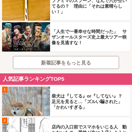
ファミマのスプーン、なんで穴が空い
てるの？ 理由に「それは素晴らし
い！」
「人生で一番幸せな時間だった」 サ
ザンオールスターズ史上最大ツアー映
像を見逃すな！
新着記事をもっと見る
人気記事ランキングTOP5
1
柴犬は『してる』or『してない』？
足元を見ると…「ズルい騙された」
「かわいすぎる」
2
店内の入口前でスマホをいじる人 動