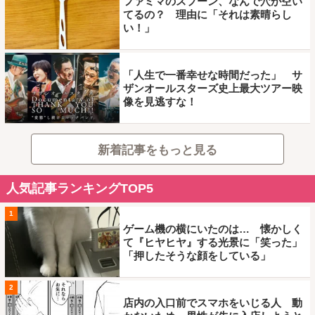
ファミマのスプーン、なんで穴が空い
てるの？ 理由に「それは素晴らし
い！」
「人生で一番幸せな時間だった」 サ
ザンオールスターズ史上最大ツアー映
像を見逃すな！
新着記事をもっと見る
人気記事ランキングTOP5
1
ゲーム機の横にいたのは… 懐かしく
て『ヒヤヒヤ』する光景に「笑った」
「押したそうな顔をしている」
2
店内の入口前でスマホをいじる人 動