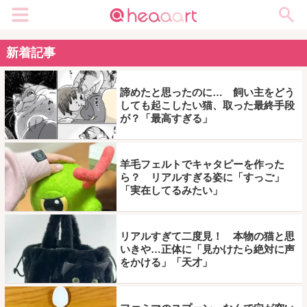
メニュー
新着記事
諦めたと思ったのに… 飼い主をどう
しても起こしたい猫、取った最終手段
が？「最高すぎる」
羊毛フェルトでキャタピーを作った
ら？ リアルすぎる姿に「すっご」
「実在してるみたい」
リアルすぎて二度見！ 本物の猫と思
いきや…正体に「見かけたら絶対に声
をかける」「天才」