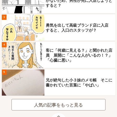
かないため、男性が先に入店しようと
すると？
3
勇気を出して高級ブランド店に入店
すると、入口のスタッフが？
4
客に「何歳に見える？」と聞かれた店
員 展開に「こんな人がいるの！？」
「心臓に悪い」
5
兄が絶句した小３妹のメモ帳 そこに
書かれていた言葉に「やばい」
人気の記事をもっと見る
ページトップ