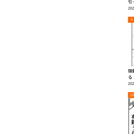
引
202
9
猫
る
202
10