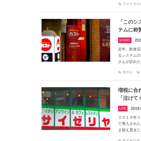
ファミリー
「このシ
テムに称
202
STORY
近年、飲食店
るシステムの店が
さんが訪れた
ガスト
増税に合
「泣けて
2019.
LIFE
２０１９年１
て導入された
ま据え置きに
サイゼリヤ