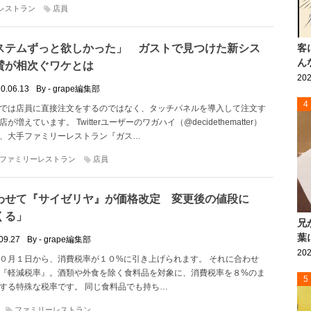
レストラン
店員
ステムずっと欲しかった」 ガストで見つけた新シス
客
ん
賛が相次ぐワケとは
202
0.06.13
By - grape編集部
4
では店員に直接注文をするのではなく、タッチパネルを導入して注文す
増えています。 Twitterユーザーのワガハイ（@decidethematter）
、大手ファミリーレストラン『ガス…
ファミリーレストラン
店員
わせて『サイゼリヤ』が価格改定 変更後の値段に
くる」
兄
葉
09.27
By - grape編集部
202
０月１日から、消費税率が１０%に引き上げられます。 それに合わせ
『軽減税率』。酒類や外食を除く食料品を対象に、消費税率を８%のま
5
する特殊な税率です。 同じ食料品でも持ち…
ファミリーレストラン