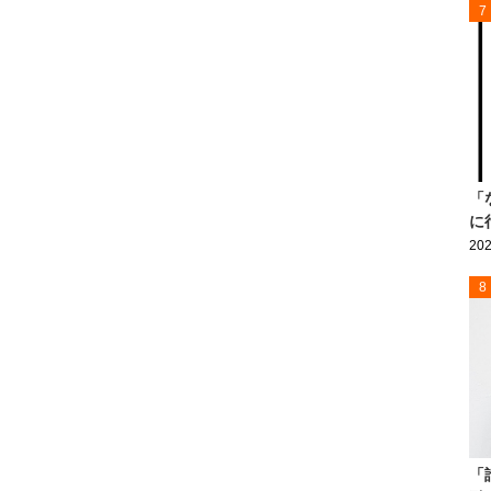
7
「
に
202
8
「