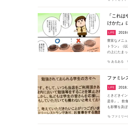
「これは
けかた』
2019.
LIFE
豊富なメニュ
トラン』（以
の上にたまっ
あるある
ファミレ
2018.
LIFE
ときどきイン
是非』。 飲
も影響を及ぼ
ファミリー