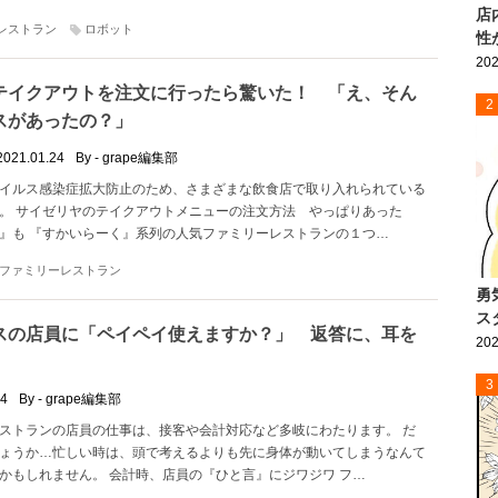
店
レストラン
ロボット
性
202
テイクアウトを注文に行ったら驚いた！ 「え、そん
2
スがあったの？」
2021.01.24
By - grape編集部
イルス感染症拡大防止のため、さまざまな飲食店で取り入れられている
。 サイゼリヤのテイクアウトメニューの注文方法 やっぱりあった
』も 『すかいらーく』系列の人気ファミリーレストランの１つ…
ファミリーレストラン
勇
ス
スの店員に「ペイペイ使えますか？」 返答に、耳を
202
3
04
By - grape編集部
ストランの店員の仕事は、接客や会計対応など多岐にわたります。 だ
ょうか…忙しい時は、頭で考えるよりも先に身体が動いてしまうなんて
かもしれません。 会計時、店員の『ひと言』にジワジワ フ…