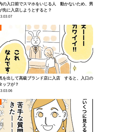
内の入口前でスマホをいじる人 動かないため、男
が先に入店しようとすると？
3.03.07
気を出して高級ブランド店に入店 すると、入口の
タッフが？
3.03.06