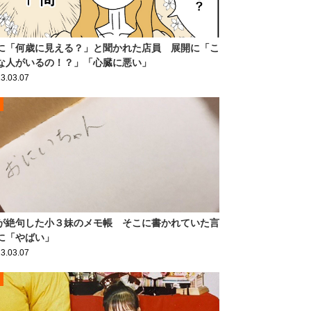
に「何歳に見える？」と聞かれた店員 展開に「こ
な人がいるの！？」「心臓に悪い」
3.03.07
が絶句した小３妹のメモ帳 そこに書かれていた言
に「やばい」
3.03.07