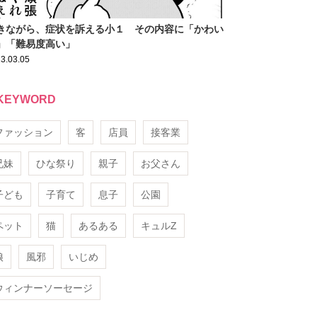
きながら、症状を訴える小１ その内容に「かわい
」「難易度高い」
3.03.05
KEYWORD
ファッション
客
店員
接客業
兄妹
ひな祭り
親子
お父さん
子ども
子育て
息子
公園
ペット
猫
あるある
キュルZ
娘
風邪
いじめ
ウィンナーソーセージ