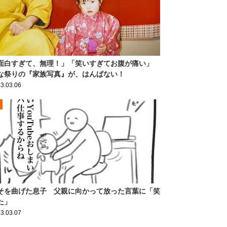
面白すぎて、無理！」「笑いすぎてお腹が痛い」
な祭りの『家族写真』が、はんぱない！
3.03.06
そを曲げた息子 父親に向かって放った言葉に「笑
た」
3.03.07