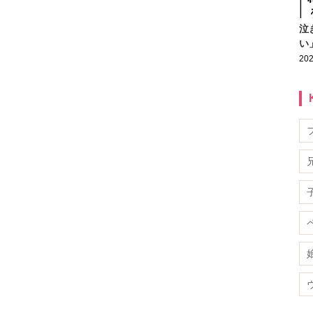
泣
い
202