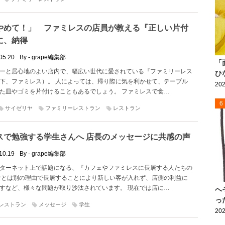
やめて！」 ファミレスの店員が教える『正しい片付
に、納得
05.20
By - grape編集部
「
ーと居心地のよい店内で、幅広い世代に愛されている『ファミリーレス
ひ
下、ファミレス）。 人によっては、帰り際に気を利かせて、テーブル
202
た皿やゴミを片付けることもあるでしょう。 ファミレスで食…
6
サイゼリヤ
ファミリーレストラン
レストラン
スで勉強する学生さんへ 店長のメッセージに共感の声
10.19
By - grape編集部
ターネット上で話題になる、『カフェやファミレスに長居する人たちの
食とは別の理由で長居することにより新しい客が入れず、店側の利益に
すなど、様々な問題が取り沙汰されています。 現在では店に…
へ
っ
レストラン
メッセージ
学生
202