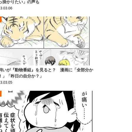
っ掛かりたい」の声も
3.03.06
飼いが『動物番組』を見ると？ 漫画に「全部分か
！」「昨日の自分か？」
3.03.05