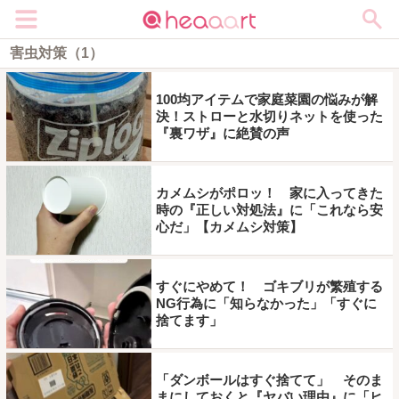
メニュー
害虫対策（1）
100均アイテムで家庭菜園の悩みが解
決！ストローと水切りネットを使った
『裏ワザ』に絶賛の声
カメムシがポロッ！ 家に入ってきた
時の『正しい対処法』に「これなら安
心だ」【カメムシ対策】
すぐにやめて！ ゴキブリが繁殖する
NG行為に「知らなかった」「すぐに
捨てます」
「ダンボールはすぐ捨てて」 そのま
まにしておくと『ヤバい理由』に「ヒ