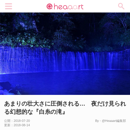
メニュー
あまりの壮大さに圧倒される… 夜だけ見られ
る幻想的な『白糸の滝』
公開：
2018-07-20
By - @Heaaart編集部
更新：
2018-08-14