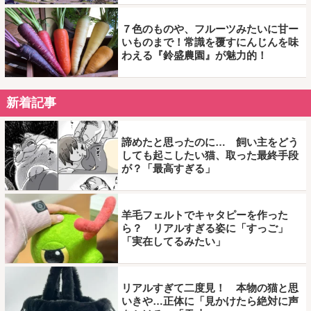
７色のものや、フルーツみたいに甘ー
いものまで！常識を覆すにんじんを味
わえる『鈴盛農園』が魅力的！
新着記事
諦めたと思ったのに… 飼い主をどう
しても起こしたい猫、取った最終手段
が？「最高すぎる」
羊毛フェルトでキャタピーを作った
ら？ リアルすぎる姿に「すっご」
「実在してるみたい」
リアルすぎて二度見！ 本物の猫と思
いきや…正体に「見かけたら絶対に声