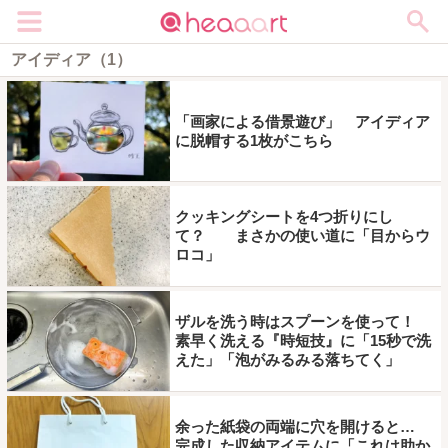
メニュー
アイディア（1）
「画家による借景遊び」 アイディア
に脱帽する1枚がこちら
クッキングシートを4つ折りにし
て？ まさかの使い道に「目からウ
ロコ」
ザルを洗う時はスプーンを使って！
素早く洗える『時短技』に「15秒で洗
えた」「泡がみるみる落ちてく」
余った紙袋の両端に穴を開けると…
完成した収納アイテムに「これは助か