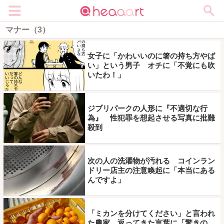
メニュー
マナー（3）
女子に「かわいいのに箸の持ち方やば
い」という男子 オチに「不覚にも吹
いたわ！」
ジブリパークの人形に『不適切な行
為』 性犯罪を想起させる写真に批難
殺到
次の人の洗濯物が汚れる コインラン
ドリー店主の注意喚起に「本当にある
んですよ」
「ミカンを分けてください」と言われ
た農家 返ってきた言葉に「驚きの