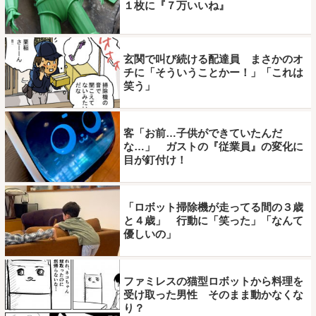
１枚に『７万いいね』
玄関で叫び続ける配達員 まさかのオ
チに「そういうことかー！」「これは
笑う」
客「お前…子供ができていたんだ
な…」 ガストの『従業員』の変化に
目が釘付け！
「ロボット掃除機が走ってる間の３歳
と４歳」 行動に「笑った」「なんて
優しいの」
ファミレスの猫型ロボットから料理を
受け取った男性 そのまま動かなくな
り？