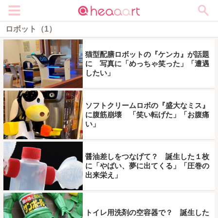
メニュー
ロボット（1）
猫型配膳ロボットの『ケンカ』が話題
に 写真に「めっちゃ笑った」「遭遇
したい」
ソフトクリームロボの『盛大なミス』
に腹筋崩壊 「笑い転げた」「お腹痛
い」
醤油差しをつなげて？ 誕生した１枚
に「やばい、夢に出てくる」「圧巻の
出来栄え」
トイレ用洗剤の空容器で？ 誕生した