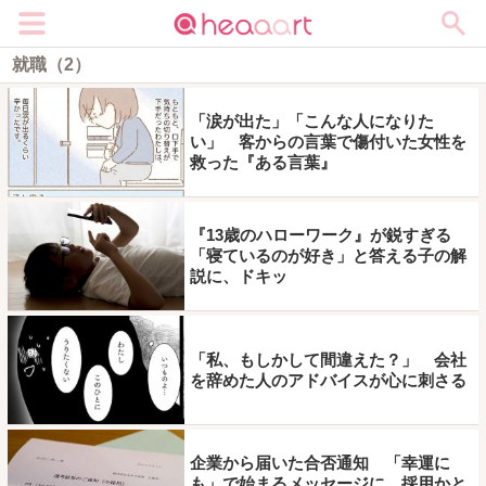
メニュー
就職（2）
「涙が出た」「こんな人になりた
い」 客からの言葉で傷付いた女性を
救った『ある言葉』
『13歳のハローワーク』が鋭すぎる
「寝ているのが好き」と答える子の解
説に、ドキッ
「私、もしかして間違えた？」 会社
を辞めた人のアドバイスが心に刺さる
企業から届いた合否通知 「幸運に
も」で始まるメッセージに、採用かと