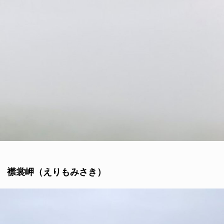
襟裳岬（えりもみさき）