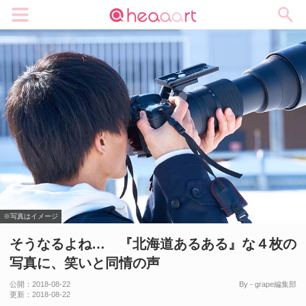
メニュー
※写真はイメージ
そうなるよね… 『北海道あるある』な４枚の
写真に、笑いと同情の声
公開：
2018-08-22
By - grape編集部
更新：
2018-08-22