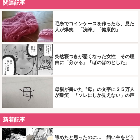
関連記事
毛糸でコインケースを作ったら、見た
人が爆笑 「洗浄」「健康的」
突然寝つきが悪くなった女性 その理
由に「分かる」「ほのぼのとした」
母親が書いた『母』の文字に２５万人
が爆笑 「ソレにしか見えない」の声
新着記事
諦めたと思ったのに… 飼い主をどう