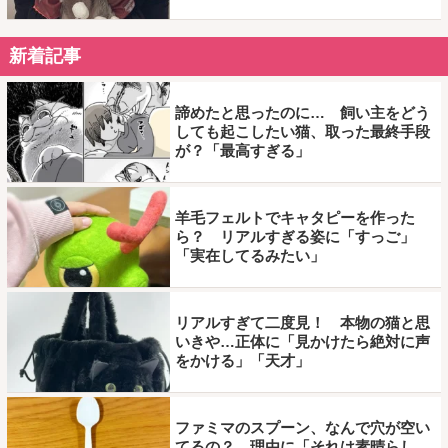
新着記事
諦めたと思ったのに… 飼い主をどう
しても起こしたい猫、取った最終手段
が？「最高すぎる」
羊毛フェルトでキャタピーを作った
ら？ リアルすぎる姿に「すっご」
「実在してるみたい」
リアルすぎて二度見！ 本物の猫と思
いきや…正体に「見かけたら絶対に声
をかける」「天才」
ファミマのスプーン、なんで穴が空い
てるの？ 理由に「それは素晴らし