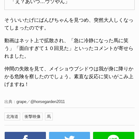
「え？あいつ…ウソやん」
そういいたげにばんびちゃんを見つめ、突然大人しくなっ
てしまったのです。
動画はネット上で拡散され、「急に冷静になった馬に笑
う」「面白すぎて１０回見た」といったコメントが寄せら
れました。
仲間の失敗を見て、メイショウブシドウは我が身に降りか
かる危険を察したのでしょう。素直な反応に笑いがこみ上
げますね！
出典：
grape
／
@horsegarden2011
北海道
衝撃映像
馬