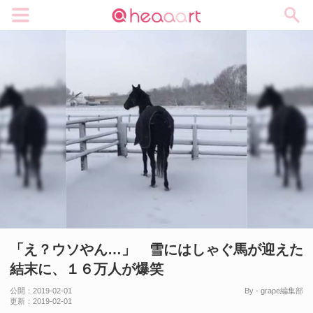
メニュー
「え？ウソやん…」 雪にはしゃぐ馬が迎えた
結末に、１６万人が爆笑
公開：
2019-02-01
By - grape編集部
更新：
2019-02-01