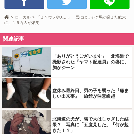
ローカル
「え？ウソやん…」 雪にはしゃぐ馬が迎えた結末
に、１６万人が爆笑
関連記事
「ありがとうございます」 北海道で
撮影された『ヤマト配達員』の姿に、
胸がジーン
盆休み最終日、男の子を襲った『痛ま
しい出来事』 旅館が注意喚起
北海道の犬が、雪で大はしゃぎした結
果？ 写真に「五度見した」「何が起
きた！？」