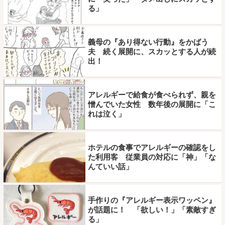
る」
義母の『あり得ない行動』をかばう
夫 続く展開に、スカッとする人が続
出！
アレルギーで給食が食べられず、親を
憎んでいた女性 数年後の展開に「こ
れは泣く」
ホテルの食事でアレルギーの確認をし
た利用客 従業員の対応に「神」「な
んていい話」
手作りの『アレルギー表示ワッペン』
が話題に！ 「欲しい！」「素敵すぎ
る」