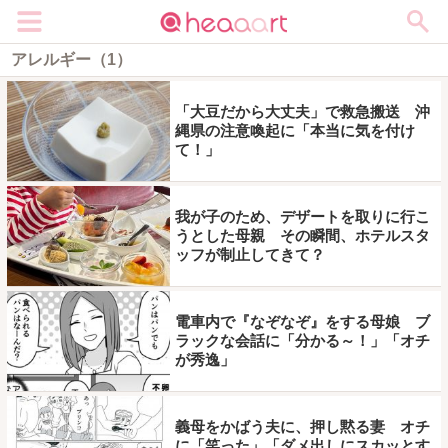
メニュー
アレルギー（1）
「大豆だから大丈夫」で救急搬送 沖
縄県の注意喚起に「本当に気を付け
て！」
我が子のため、デザートを取りに行こ
うとした母親 その瞬間、ホテルスタ
ッフが制止してきて？
電車内で『なぞなぞ』をする母娘 ブ
ラックな会話に「分かる～！」「オチ
が秀逸」
義母をかばう夫に、押し黙る妻 オチ
に「笑った」「ダメ出しにスカッとす