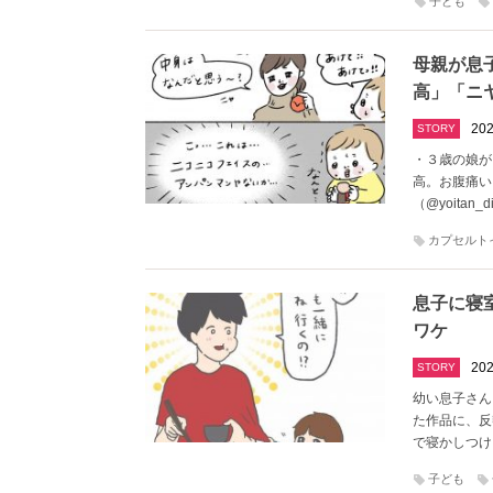
子ども
母親が息
高」「ニ
202
STORY
・３歳の娘が
高。お腹痛い
（@yoitan
カプセルト
息子に寝
ワケ
202
STORY
幼い息子さんを
た作品に、反
で寝かしつけ
子ども