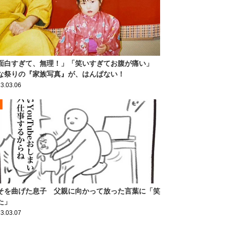
面白すぎて、無理！」「笑いすぎてお腹が痛い」
な祭りの『家族写真』が、はんぱない！
3.03.06
そを曲げた息子 父親に向かって放った言葉に「笑
た」
3.03.07