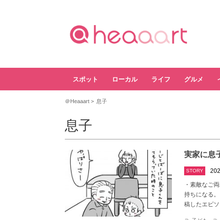
スポット
ローカル
ライフ
グルメ
＠Heaaart
息子
息子
実家に息
202
STORY
・素敵なご両
持ちになる。 
稿したエピソ