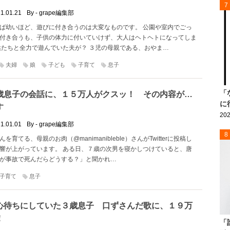
7
1.01.21
By - grape編集部
ば幼いほど、遊びに付き合うのは大変なものです。 公園や室内でごっ
付き合うも、子供の体力に付いていけず、大人はヘトヘトになってしま
供たちと全力で遊んでいた夫が？ ３児の母親である、おやま…
夫婦
娘
子ども
子育て
息子
「
歳息子の会話に、１５万人がクスッ！ その内容が…
に
す
202
1.01.01
By - grape編集部
8
を育てる、母親のお肉（@manimanibleble）さんがTwitterに投稿し
響が上がっています。 ある日、７歳の次男を寝かしつけていると、唐
が事故で死んだらどうする？」と聞かれ…
子育て
息子
心待ちにしていた３歳息子 口ずさんだ歌に、１９万
！
「