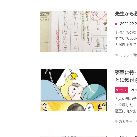
先生から
2021.02.
子供たちの柔
てているasu
の宿題を見て
おもしろ画
寝室に持
とに気付
202
STORY
３人の男の子を
に投稿したエ
寝室に向かお
おもちゃ