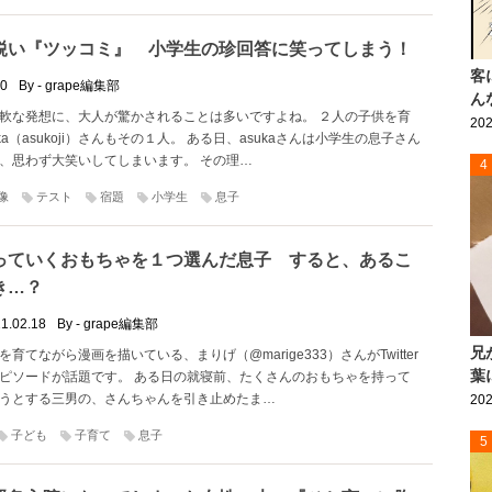
鋭い『ツッコミ』 小学生の珍回答に笑ってしまう！
客
20
By - grape編集部
ん
軟な発想に、大人が驚かされることは多いですよね。 ２人の子供を育
202
ka（asukoji）さんもその１人。 ある日、asukaさんは小学生の息子さん
、思わず大笑いしてしまいます。 その理…
4
像
テスト
宿題
小学生
息子
っていくおもちゃを１つ選んだ息子 すると、あるこ
き…？
1.02.18
By - grape編集部
兄
育てながら漫画を描いている、まりげ（@marige333）さんがTwitter
葉
ピソードが話題です。 ある日の就寝前、たくさんのおもちゃを持って
うとする三男の、さんちゃんを引き止めたま…
202
子ども
子育て
息子
5