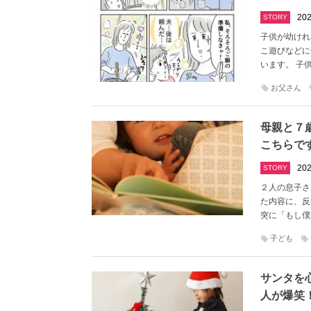
202
STORY
子供が幼けれ
こ遊びなどに
います。 子
お父さん
母親と７
こちらで
202
STORY
２人の息子さん
た内容に、反
突に「もし僕
子ども
サンタを
人が爆笑