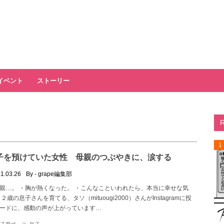
イベント
ストーリー
1
子を預けていた女性 母親のつぶやきに、涙する
1.03.26
By - grape編集部
親…。 ・胸が熱くなった。 ・こんなこといわれたら、本当に幸せな気
２歳の息子さんを育てる、タソ（mituougi2000）さんがInstagramに投
ードに、感動の声が上がっています…