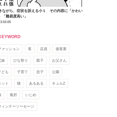
きながら、症状を訴える小１ その内容に「かわい
」「難易度高い」
3.03.05
KEYWORD
ファッション
客
店員
接客業
兄妹
ひな祭り
親子
お父さん
子ども
子育て
息子
公園
ペット
猫
あるある
キュルZ
娘
風邪
いじめ
ウィンナーソーセージ