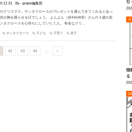
引
0.12.31
By - grape編集部
202
のクリスマス。サンタクロースがプレゼントを運んできてくれるとあっ
供が胸を躍らせる日でしょう。 よんよん（@44withB）さんの３歳の息
9
ンタクロースを心待ちにしていた１人。 有名なクリ…
サンタクロース
子ども
子育て
息子
42
43
44
...
＞
猫
る
202
10