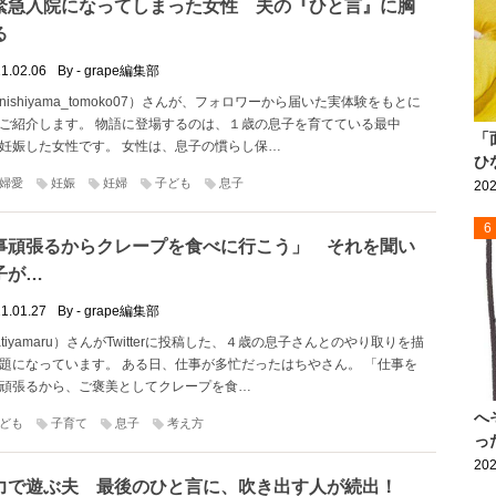
緊急入院になってしまった女性 夫の『ひと言』に胸
る
1.02.06
By - grape編集部
ishiyama_tomoko07）さんが、フォロワーから届いた実体験をもとに
ご紹介します。 物語に登場するのは、１歳の息子を育てている最中
「
妊娠した女性です。 女性は、息子の慣らし保…
ひ
婦愛
妊娠
妊婦
子ども
息子
202
6
事頑張るからクレープを食べに行こう」 それを聞い
子が…
1.01.27
By - grape編集部
tiyamaru）さんがTwitterに投稿した、４歳の息子さんとのやり取りを描
題になっています。 ある日、仕事が多忙だったはちやさん。 「仕事を
頑張るから、ご褒美としてクレープを食…
へ
ども
子育て
息子
考え方
っ
202
力で遊ぶ夫 最後のひと言に、吹き出す人が続出！