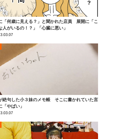
に「何歳に見える？」と聞かれた店員 展開に「こ
な人がいるの！？」「心臓に悪い」
3.03.07
が絶句した小３妹のメモ帳 そこに書かれていた言
に「やばい」
3.03.07