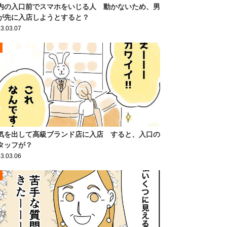
内の入口前でスマホをいじる人 動かないため、男
が先に入店しようとすると？
3.03.07
気を出して高級ブランド店に入店 すると、入口の
タッフが？
3.03.06