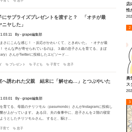
子育て
息子
店
性
202
子にサプライズプレゼントを渡すと？ 「オチが最
ヤニヤした」
2
1.03.11
By - grape編集部
まさにこんな感じ！ ・反応がかわいくて、ときめいた。 ・オチが最
！ そんな声が寄せられているのは、３歳の息子さんを育てる、まぼ
_diary）さんがTwitterに投稿したエピソード…
イ
プレゼント
子ども
子育て
息子
勇
室へ誘われた父親 結末に「解せぬ…」とつぶやいた
ス
202
1.03.01
By - grape編集部
3
育てる、母親のチリツモル（pasumondo）さんがInstagramに投稿し
響が上がっています。 ある日、夫の食事中に、息子さんを２階の寝室
ようとしたチリツモルさん。 すると、駆け…
子育て
息子