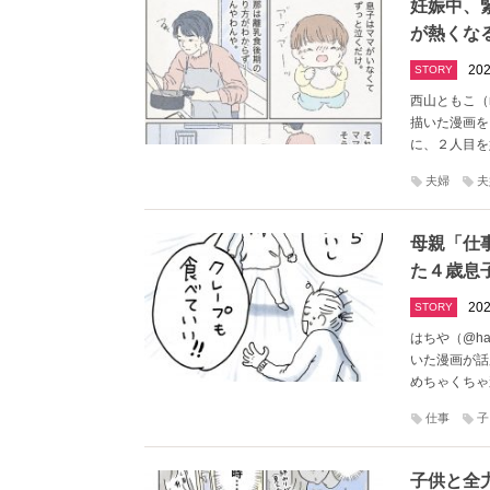
妊娠中、
が熱くな
202
STORY
西山ともこ（n
描いた漫画を
に、２人目を
夫婦
夫
母親「仕
た４歳息
202
STORY
はちや（@ha
いた漫画が話
めちゃくちゃ
仕事
子
子供と全