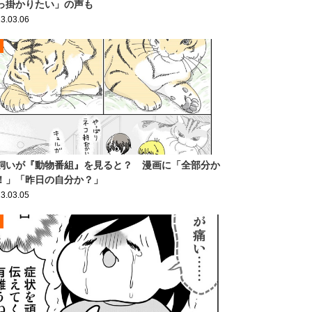
っ掛かりたい」の声も
3.03.06
飼いが『動物番組』を見ると？ 漫画に「全部分か
！」「昨日の自分か？」
3.03.05