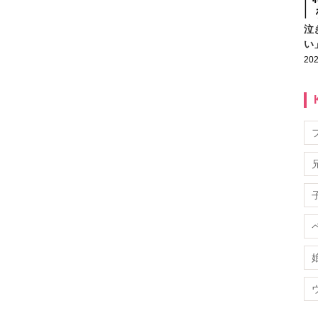
泣
い
202