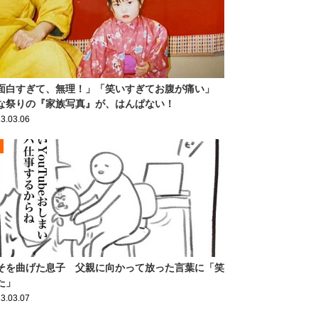
面白すぎて、無理！」「笑いすぎてお腹が痛い」
な祭りの『家族写真』が、はんぱない！
3.03.06
そを曲げた息子 父親に向かって放った言葉に「笑
た」
3.03.07