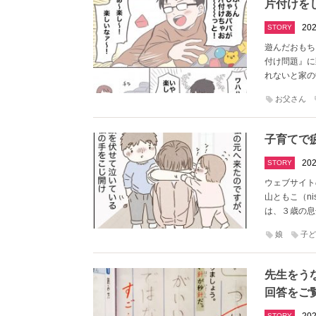
片付けを
202
STORY
遊んだおもち
付け問題』に
れないと家の
お父さん
子育てで
202
STORY
ウェブサイト
山ともこ（ni
は、３歳の息
娘
子ど
先生をう
回答をご
STORY