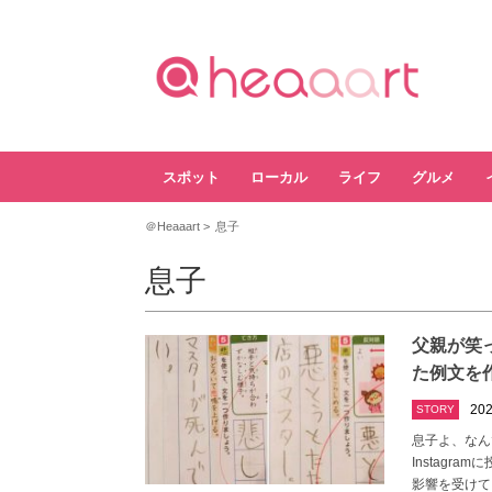
スポット
ローカル
ライフ
グルメ
＠Heaaart
息子
息子
父親が笑
た例文を
202
STORY
息子よ、なん
Instagra
影響を受けて