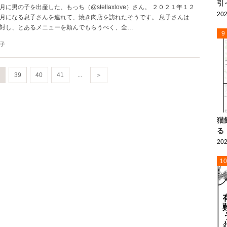
引
に男の子を出産した、もっち（@stellaxlove）さん。 ２０２１年１２
202
月になる息子さんを連れて、焼き肉店を訪れたそうです。 息子さんは
対し、とあるメニューを頼んでもらうべく、全…
9
子
39
40
41
...
＞
猫
る
202
10