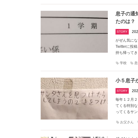
息子の通
たのは？
202
STORY
がぜん気にな
Twitter
持ち帰ってき
学校
息
小５息子
202
STORY
毎年１２月２
てくる特別な
ってくるサン
お父さん