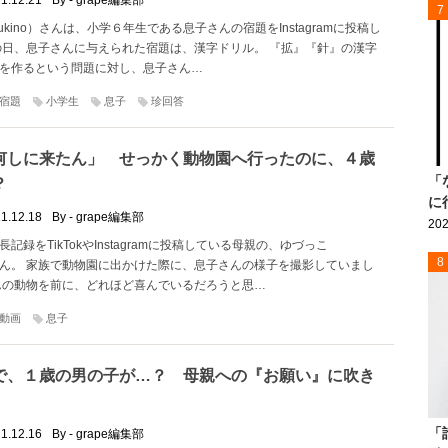
1.12.21
By - grape編集部
7
u.yukino）さんは、小学６年生である息子さんの宿題をInstagramに投稿し
の日、息子さんに与えられた宿題は、漢字ドリル。 『拡』『針』の漢字
を作るという問題に対し、息子さん…
宿題
小学生
息子
珍回答
何しに来たん」 せっかく動物園へ行ったのに、４歳
「
？
に
1.12.18
By - grape編集部
202
記録をTikTokやInstagramに投稿している母親の、ゆづっこ
8
0）さん。 家族で動物園に出かけた際に、息子さんの様子を撮影していまし
んの動物を前に、どれほど喜んでいるだろうと思…
動画
息子
で、１歳の男の子が…？ 母親への『お願い』に吹き
「
1.12.16
By - grape編集部