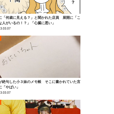
に「何歳に見える？」と聞かれた店員 展開に「こ
な人がいるの！？」「心臓に悪い」
3.03.07
が絶句した小３妹のメモ帳 そこに書かれていた言
に「やばい」
3.03.07