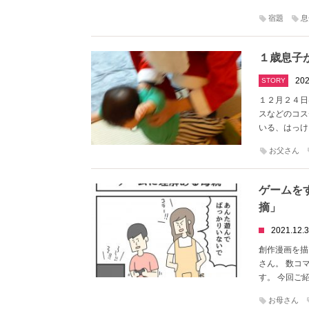
宿題
息
１歳息子
202
STORY
１２月２４日
スなどのコス
いる、はっけよ
お父さん
ゲームを
摘」
2021.12.
創作漫画を描き
さん。 数コ
す。 今回ご
お母さん