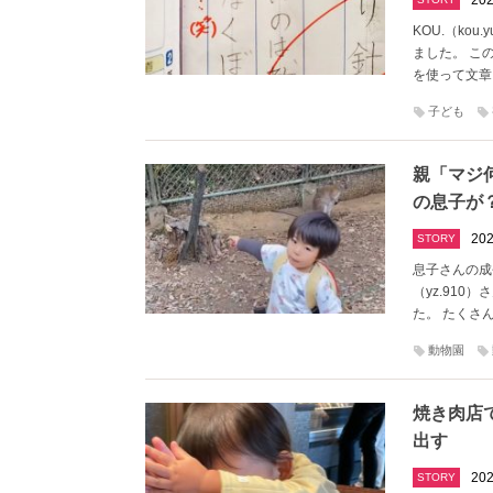
202
KOU.（ko
ました。 こ
を使って文章
子ども
親「マジ
の息子が
202
STORY
息子さんの成長
（yz.91
た。 たくさ
動物園
焼き肉店
出す
202
STORY