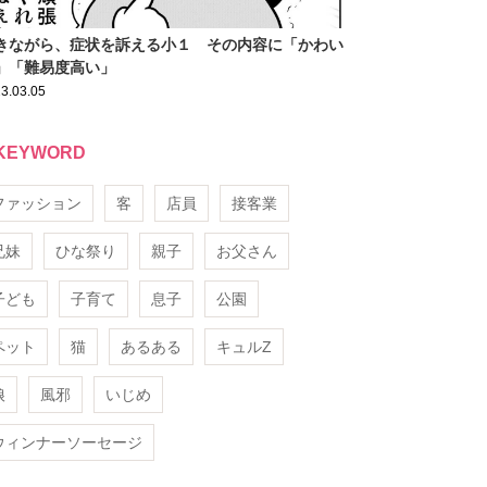
きながら、症状を訴える小１ その内容に「かわい
」「難易度高い」
3.03.05
KEYWORD
ファッション
客
店員
接客業
兄妹
ひな祭り
親子
お父さん
子ども
子育て
息子
公園
ペット
猫
あるある
キュルZ
娘
風邪
いじめ
ウィンナーソーセージ