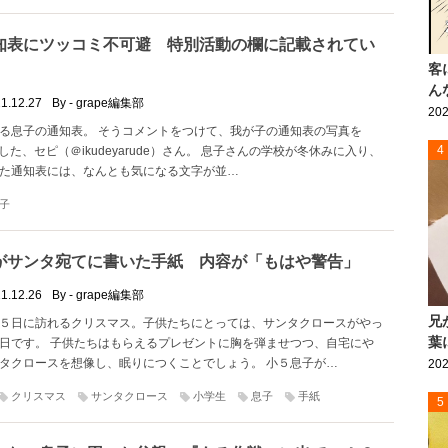
知表にツッコミ不可避 特別活動の欄に記載されてい
客
ん
1.12.27
By - grape編集部
202
る息子の通知表。 そうコメントをつけて、我が子の通知表の写真を
4
に投稿した、セピ（＠ikudeyarude）さん。 息子さんの学校が冬休みに入り、
た通知表には、なんとも気になる文字が並…
子
がサンタ宛てに書いた手紙 内容が「もはや警告」
1.12.26
By - grape編集部
兄
５日に訪れるクリスマス。子供たちにとっては、サンタクロースがやっ
葉
日です。 子供たちはもらえるプレゼントに胸を弾ませつつ、自宅にや
タクロースを想像し、眠りにつくことでしょう。 小５息子が…
202
クリスマス
サンタクロース
小学生
息子
手紙
5