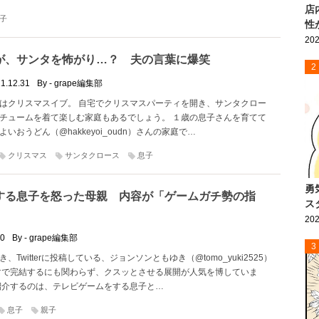
店
子
性
202
が、サンタを怖がり…？ 夫の言葉に爆笑
2
1.12.31
By - grape編集部
はクリスマスイブ。 自宅でクリスマスパーティを開き、サンタクロー
チュームを着て楽しむ家庭もあるでしょう。 １歳の息子さんを育てて
いおうどん（@hakkeyoi_oudn）さんの家庭で…
クリスマス
サンタクロース
息子
勇
する息子を怒った母親 内容が「ゲームガチ勢の指
ス
202
30
By - grape編集部
3
、Twitterに投稿している、ジョンソンともゆき（@tomo_yuki2525）
マで完結するにも関わらず、クスッとさせる展開が人気を博していま
紹介するのは、テレビゲームをする息子と…
息子
親子