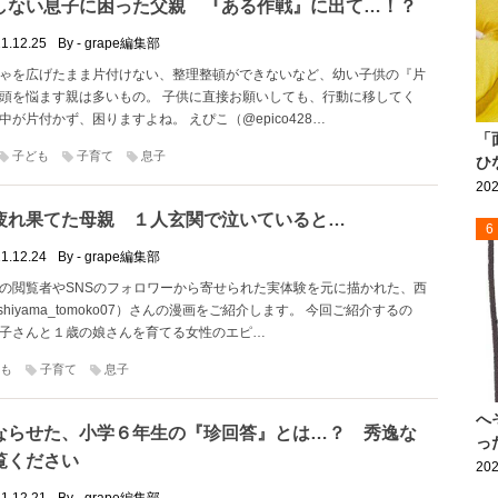
しない息子に困った父親 『ある作戦』に出て…！？
1.12.25
By - grape編集部
ゃを広げたまま片付けない、整理整頓ができないなど、幼い子供の『片
頭を悩ます親は多いもの。 子供に直接お願いしても、行動に移してく
中が片付かず、困りますよね。 えぴこ（@epico428…
「
子ども
子育て
息子
ひ
202
疲れ果てた母親 １人玄関で泣いていると…
6
1.12.24
By - grape編集部
の閲覧者やSNSのフォロワーから寄せられた実体験を元に描かれた、西
shiyama_tomoko07）さんの漫画をご紹介します。 今回ご紹介するの
子さんと１歳の娘さんを育てる女性のエピ…
も
子育て
息子
へ
ならせた、小学６年生の『珍回答』とは…？ 秀逸な
っ
覧ください
202