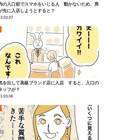
内の入口前でスマホをいじる人 動かないため、男
が先に入店しようとすると？
3.03.07
気を出して高級ブランド店に入店 すると、入口の
タッフが？
3.03.06