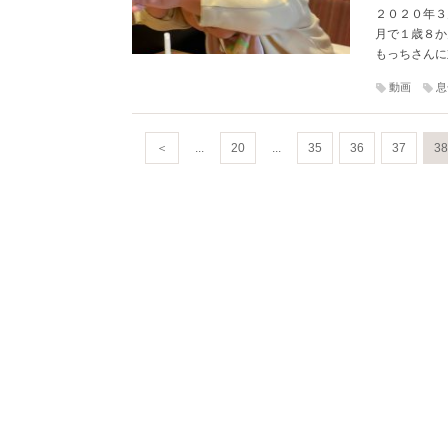
２０２０年３月
月で１歳８か
もっちさんに
動画
息
＜
...
20
...
35
36
37
38