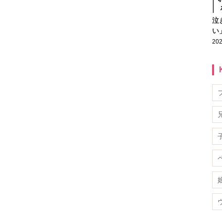
泣
い
202