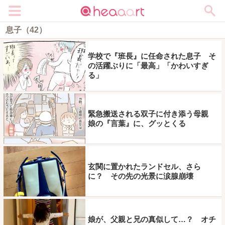
メニュー
息子（42）
学校で『班長』に任命された息子 そ
の活躍ぶりに「最高」「かわいすぎ
る」
緊急搬送される双子に付き添う母親
娘の『言葉』に、グッとくる
玄関に置かれたランドセル、さら
に？ その先の光景に涙腺崩壊
娘が、父親と兄の真似して…？ オチ