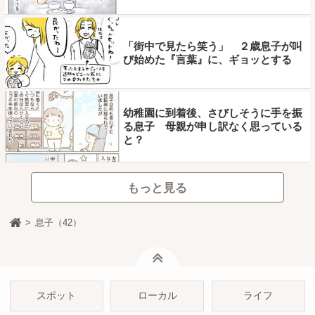
「街中で見たら笑う」 ２歳息子が叫
び始めた『言葉』に、ギョッとする
幼稚園に到着後、さびしそうに手を振
る息子 母親が申し訳なく思っている
と？
もっと見る
息子（42）
ページトップ
スポット
ローカル
ライフ