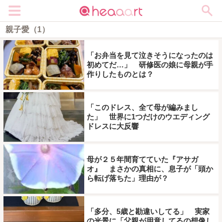
メニュー
親子愛（1）
「お弁当を見て泣きそうになったのは
初めてだ…」 研修医の娘に母親が手
作りしたものとは？
「このドレス、全て母が編みまし
た」 世界に1つだけのウエディング
ドレスに大反響
母が２５年間育てていた『アサガ
オ』 まさかの真相に、息子が「頭か
ら転げ落ちた」理由が？
「多分、5歳と勘違いしてる」 実家
の光景に「父親が用意してるの想像し