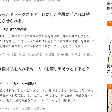
ーケット
客
店員
接客業
買い物
店
性
202
入ったドラッグストア 目にした光景に「これは酷
えさせられる」
2
10
By - grape編集部
月８日、宮崎県南部で最大震度６弱を観測する地震が発生しました。
の件を受け、南海トラフの臨時情報として『巨大地震注意』を発表。平
と地震の発生する確率が相対的に高まっているとして、災害へ…
トア
地震
店
注意喚起
災害
買い物
防災
静岡
勇
直接商品を入れる客 カゴを差し出そうとすると？
ス
」
202
4.05.23
By - grape編集部
3
際に便利な、ショッピングカート。 使う時にはカートの上に買い物カ
商品を入れるでしょう。 しかし、中にはカートに直接、商品を置く人
す。 客が大量の商品を？ スーパーマーケット（以下、スー…
ーケット
客
店員
買い物