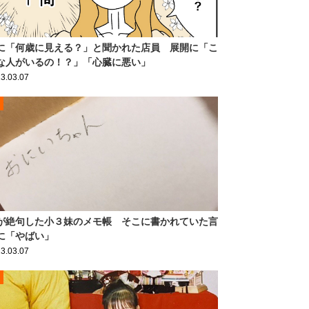
に「何歳に見える？」と聞かれた店員 展開に「こ
な人がいるの！？」「心臓に悪い」
3.03.07
が絶句した小３妹のメモ帳 そこに書かれていた言
に「やばい」
3.03.07