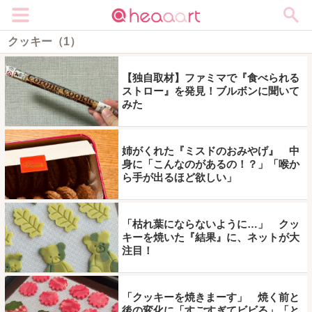
メニュー
クッキー（1）
【独自取材】ファミマで『食べられる
ストロー』を発見！ブルボンに聞いて
みた
姉がくれた『ミスドのおみやげ』 中
身に「こんなのがあるの！？」「喉か
ら手が出るほど欲しい」
「枯れ葉にならないように…」 クッ
キーを焼いた『結果』に、ネットが大
注目！
「クッキーを焼きまーす」 焼く前と
後の変化に「すごすぎてビビる」「と