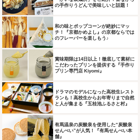
の手作りうどんで美味しいと話題！
和の味とポップコーンが絶妙にマッ
チ！『京都かめよし』の京都ならでは
のフレーバーを楽しもう♪
賞味期限は14日以上！徹底して素材に
こだわったプリンを提供する『手作り
プリン専門店 Kiyomi』
ドラマのモデルになった高校生レスト
ランも！高校生からお年寄りまで自然
と人が集まる『五桂池ふるさと村』
有馬温泉の炭酸泉を使用した“炭酸泉
せんべい”が人気！『有馬せんべい本
舗』