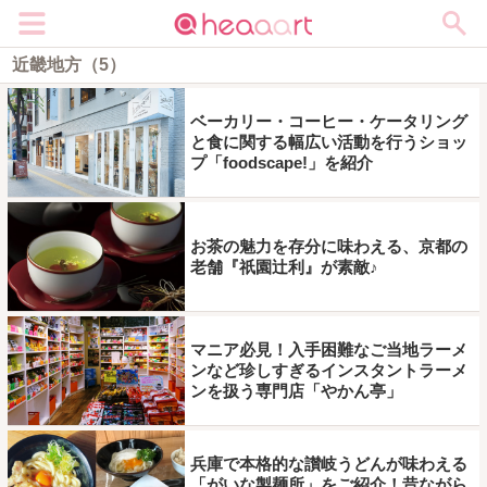
メニュー
近畿地方（5）
ベーカリー・コーヒー・ケータリング
と食に関する幅広い活動を行うショッ
プ「foodscape!」を紹介
お茶の魅力を存分に味わえる、京都の
老舗『祇園辻利』が素敵♪
マニア必見！入手困難なご当地ラーメ
ンなど珍しすぎるインスタントラーメ
ンを扱う専門店「やかん亭」
兵庫で本格的な讃岐うどんが味わえる
「がいな製麺所」をご紹介！昔ながら