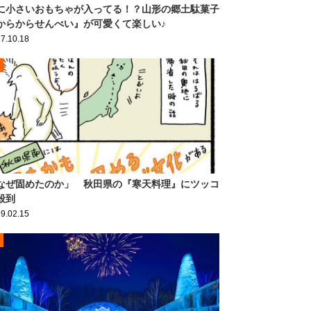
に小さいおもちゃが入ってる！？山形の郷土駄菓子
からからせんべい』が可愛くて楽しい♪
7.10.18
なぜ固めたのか」 秋田県の『寒天料理』にツッコ
殺到
9.02.15