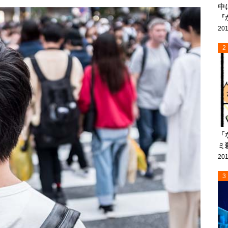
中
『
201
2
「
ミ
201
3