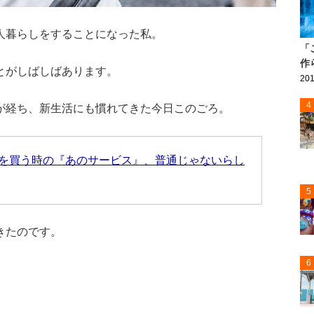
人暮らしをすることになった私。
「
作
とがしばしばあります。
201
4
が経ち、新生活にも慣れてきた今日このごろ。
を買う時の『あのサービス』、普通じゃないらし
5
きたのです。
6