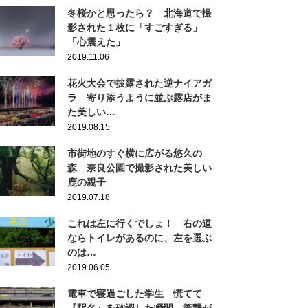
冬桜かと思ったら？ 北海道で撮
影された１枚に「すごすぎる」
「心震えた」
2019.11.06
花火大会で披露された逆ナイアガ
ラ 寄り添うように並ぶ露店がま
た美しい…
2019.08.15
市街地のすぐ横に広がる悠久の
森 奈良公園で撮影された美しい
鹿の親子
2019.07.18
これは左に行くでしょ！ 右の道
ならトイレがあるのに、左を選ぶ
のは…
2019.06.05
電車で寝過ごした学生 慌てて