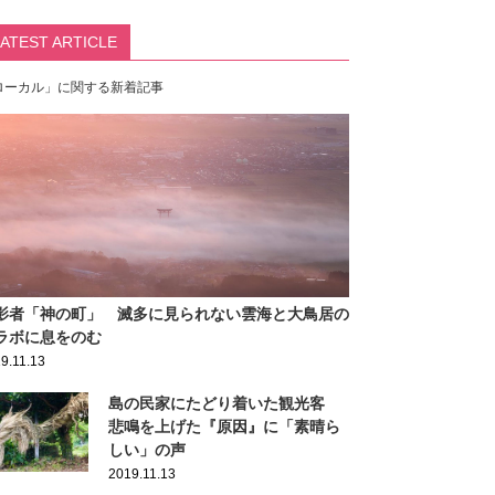
LATEST ARTICLE
ローカル」に関する新着記事
影者「神の町」 滅多に見られない雲海と大鳥居の
ラボに息をのむ
9.11.13
島の民家にたどり着いた観光客
悲鳴を上げた『原因』に「素晴ら
しい」の声
2019.11.13