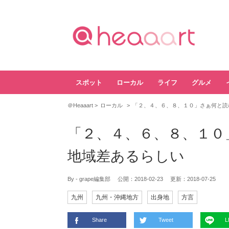
スポット
ローカル
ライフ
グルメ
＠Heaaart
ローカル
「２、４、６、８、１０」さぁ何と読
「２、４、６、８、１０
地域差あるらしい
By - grape編集部
公開：
2018-02-23
更新：
2018-07-25
九州
九州・沖縄地方
出身地
方言
Share
Tweet
L