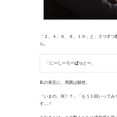
「２、４、６、８、１０」と、２つずつ
ら。
「にーしーろー
ぱっ
とー」
私の発言に、周囲は騒然。
「いまの、何！？」「もう１回いってみ
す…！