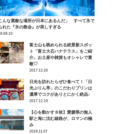
こんな素敵な場所が日本にあるんだ」 すべて氷で
られた『氷の教会』が美しすぎる
8.09.10
富士山も眺められる絶景新スポッ
ト「富士大石ハナテラス」をご紹
介。お土産や雑貨もオシャレで素
敵♡
2017.12.20
日光を訪れたらぜひ食べて！「日
光ぷりん亭」のこだわりプリンは
濃厚でコクがありとにかく絶品♪
2017.12.19
【心を動かす８枚】愛媛県の無人
駅と海に沈む線路が、ロマンの極
み
2018.11.07