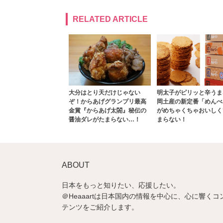
RELATED ARTICLE
大分はとり天だけじゃない
明太子がピリッと辛うま
ぞ！からあげグランプリ最高
岡土産の新定番「めんべ
金賞『からあげ太閤』秘伝の
がめちゃくちゃおいしく
醤油ダレがたまらない…！
まらない！
ABOUT
日本をもっと知りたい、応援したい。
＠Heaaartは日本国内の情報を中心に、心に響くコ
テンツをご紹介します。