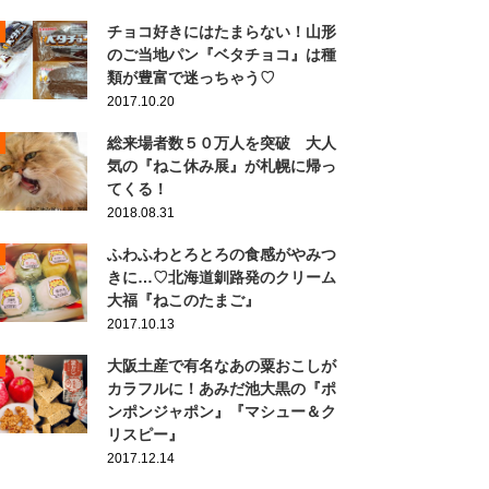
チョコ好きにはたまらない！山形
のご当地パン『ベタチョコ』は種
類が豊富で迷っちゃう♡
2017.10.20
総来場者数５０万人を突破 大人
気の『ねこ休み展』が札幌に帰っ
てくる！
2018.08.31
ふわふわとろとろの食感がやみつ
きに…♡北海道釧路発のクリーム
大福『ねこのたまご』
2017.10.13
大阪土産で有名なあの粟おこしが
カラフルに！あみだ池大黒の『ポ
ンポンジャポン』『マシュー＆ク
リスピー』
2017.12.14