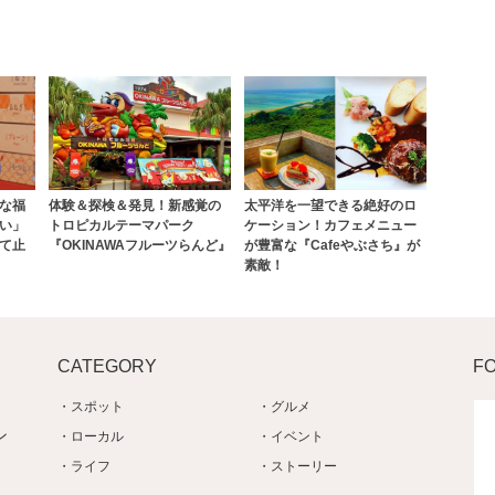
な福
体験＆探検＆発見！新感覚の
太平洋を一望できる絶好のロ
い」
トロピカルテーマパーク
ケーション！カフェメニュー
て止
『OKINAWAフルーツらんど』
が豊富な『Cafeやぶさち』が
素敵！
CATEGORY
F
スポット
グルメ
ン
ローカル
イベント
ライフ
ストーリー