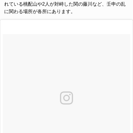
れている
桃配山
や2人が対峙した
関の藤川
など、壬申の乱
に関わる場所が各所にあります。