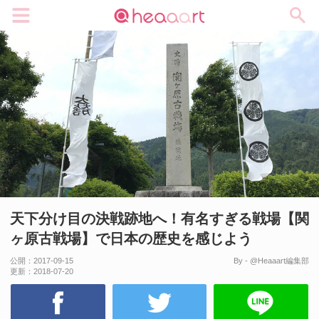
メニュー
天下分け目の決戦跡地へ！有名すぎる戦場【関
ヶ原古戦場】で日本の歴史を感じよう
公開：
2017-09-15
By - @Heaaart編集部
更新：
2018-07-20