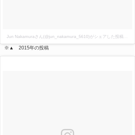
Jun Nakamuraさん(@jun_nakamura_5610)がシェアした投稿
-
201
※▲ 2015年の投稿