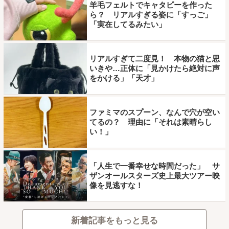
羊毛フェルトでキャタピーを作った
ら？ リアルすぎる姿に「すっご」
「実在してるみたい」
リアルすぎて二度見！ 本物の猫と思
いきや…正体に「見かけたら絶対に声
をかける」「天才」
ファミマのスプーン、なんで穴が空い
てるの？ 理由に「それは素晴らし
い！」
「人生で一番幸せな時間だった」 サ
ザンオールスターズ史上最大ツアー映
像を見逃すな！
新着記事をもっと見る