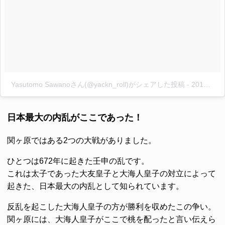
Yasutomo Sawanoさん(@yackn_roll)がシェアした投稿
-
2017 6月 9 10:56午後 PDT
日本最大の内乱がここであった！
関ヶ原ではある2つの大戦がありました。
ひとつは672年に起きた
壬申の乱
です。
これは太子であった大友皇子と大海人皇子の対立によって
起きた、
日本最大の内乱
として知られています。
反乱を起こした大海人皇子の方が勝利を収めたこの争い。
関ヶ原には、大海人皇子がここで桃を配ったと言い伝えら