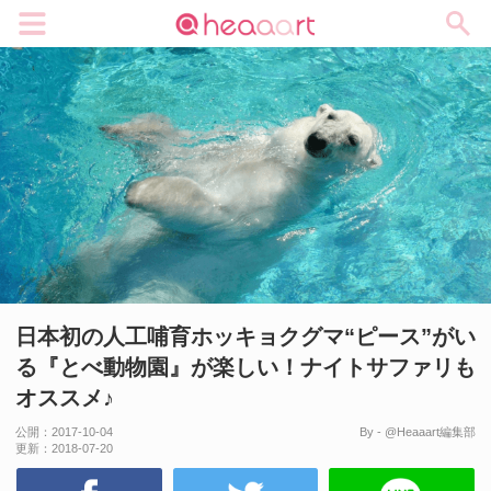
メニュー
日本初の人工哺育ホッキョクグマ“ピース”がい
る『とべ動物園』が楽しい！ナイトサファリも
オススメ♪
公開：
2017-10-04
By - @Heaaart編集部
更新：
2018-07-20