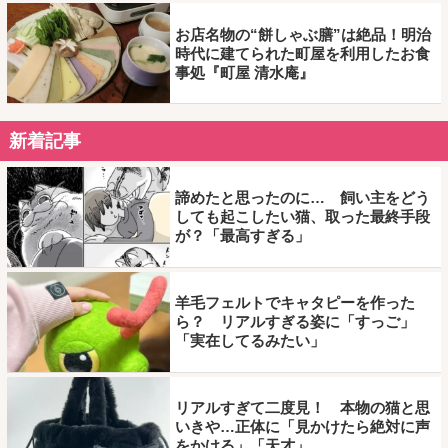
お店名物の“餅しゃぶ膳”は絶品！明治
時代に建てられた町屋を利用したお食
事処『町屋 清水庵』
新着記事
諦めたと思ったのに… 飼い主をどう
しても起こしたい猫、取った最終手段
が？「最高すぎる」
羊毛フェルトでキャタピーを作った
ら？ リアルすぎる姿に「すっご」
「実在してるみたい」
リアルすぎて二度見！ 本物の猫と思
いきや…正体に「見かけたら絶対に声
をかける」「天才」