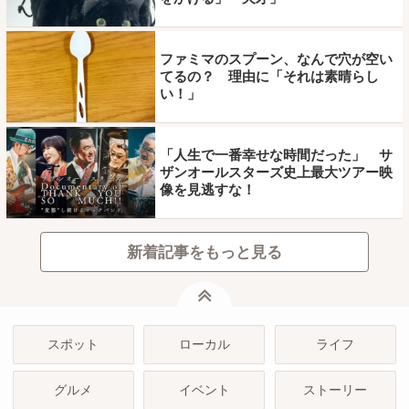
ファミマのスプーン、なんで穴が空い
てるの？ 理由に「それは素晴らし
い！」
「人生で一番幸せな時間だった」 サ
ザンオールスターズ史上最大ツアー映
像を見逃すな！
新着記事をもっと見る
ページトップ
スポット
ローカル
ライフ
グルメ
イベント
ストーリー