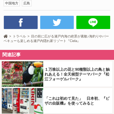
中国地方
広島
トラベル
目の前に広がる瀬戸内海の絶景が素敵♪海釣りやバー
ベキューも楽しめる瀬戸内隠れ家リゾート『Ciela』
関連記事
１万株以上の花と90種類以上の鳥と触
れあえる！全天候型テーマパーク『松
江フォーゲルパーク』
「これは初めて見た」 日本初、『ピ
ザの自販機』を使ってみると