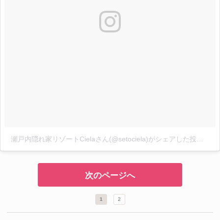
瀬戸内隠れ家リゾートCielaさん(@setociela)がシェアした投稿
-
20
次のページへ
1
2