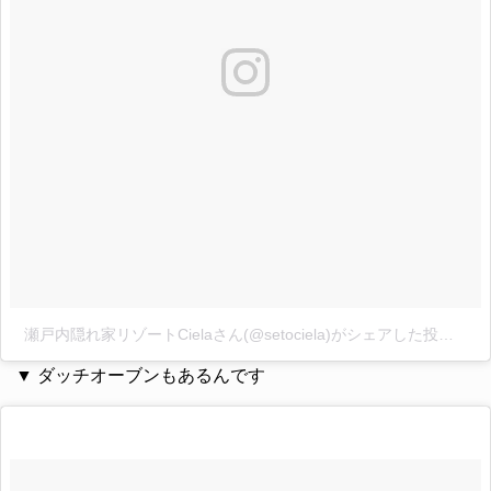
瀬戸内隠れ家リゾートCielaさん(@setociela)がシェアした投稿
-
20
▼ ダッチオーブンもあるんです