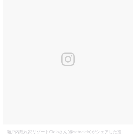
瀬戸内隠れ家リゾートCielaさん(@setociela)がシェアした投稿
-
20