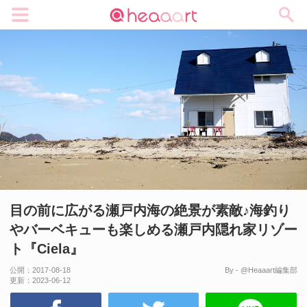
メニュー
目の前に広がる瀬戸内海の絶景が素敵♪海釣り
やバーベキューも楽しめる瀬戸内隠れ家リゾー
ト『Ciela』
公開：
2017-08-18
By - @Heaaart編集部
更新：
2023-06-12