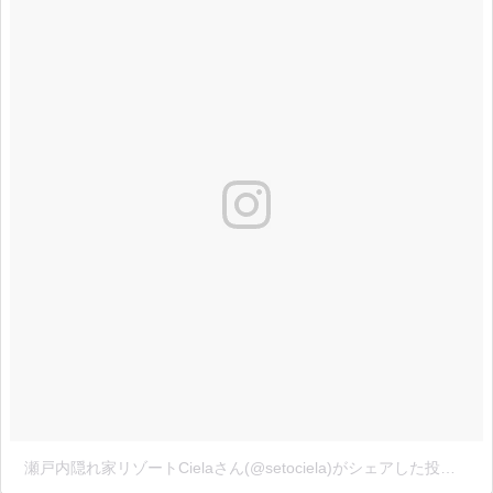
瀬戸内隠れ家リゾートCielaさん(@setociela)がシェアした投稿
-
20