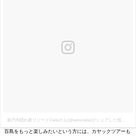
瀬戸内隠れ家リゾートCielaさん(@setociela)がシェアした投稿
-
20
百島をもっと楽しみたいという方には、カヤックツアーも