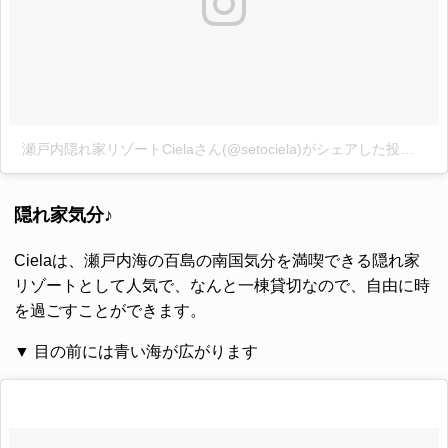
瀬戸内隠れ家リゾートCielaさん(@setociela)がシェアした投稿
-
20
隠れ家気分♪
Cielaは、瀬戸内海の百島の南国気分を満喫できる隠れ家
リゾートとして人気で、なんと一棟貸切なので、自由に時
を過ごすことができます。
▼ 目の前には青い海が広がります