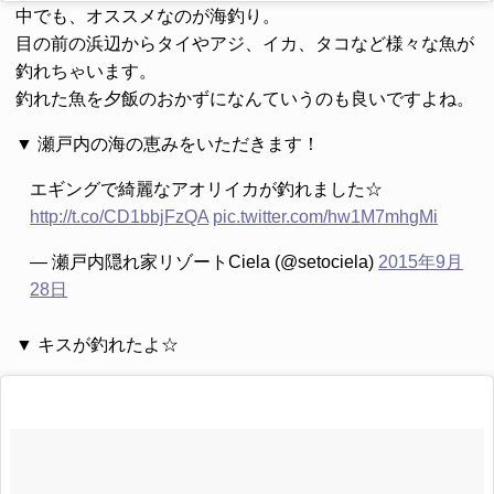
中でも、オススメなのが
海釣り
。
目の前の浜辺からタイやアジ、イカ、タコなど様々な魚が
釣れちゃいます。
釣れた魚を夕飯のおかずになんていうのも良いですよね。
▼ 瀬戸内の海の恵みをいただきます！
エギングで綺麗なアオリイカが釣れました☆
http://t.co/CD1bbjFzQA
pic.twitter.com/hw1M7mhgMi
— 瀬戸内隠れ家リゾートCiela (@setociela)
2015年9月
28日
▼ キスが釣れたよ☆