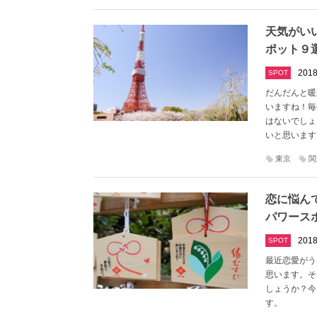
天気がい
ポット９
2018
SPOT
だんだんと暖
いますね！毎
はないでしょ
いと思います
東京
関
恋に悩ん
パワース
2018
SPOT
最近恋愛がう
思います。そ
しょうか？今
す。