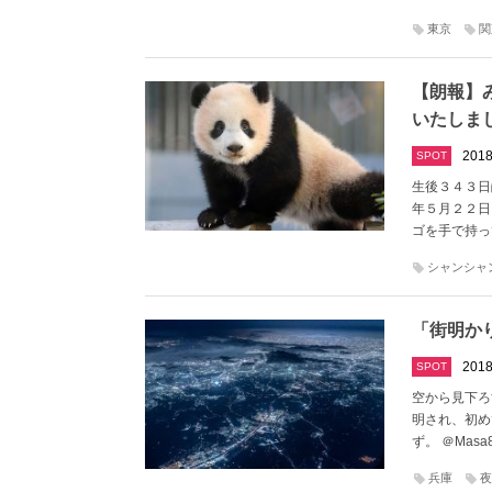
東京
関
【朗報】
いたしま
2018
SPOT
生後３４３日
年５月２２日
ゴを手で持っ
シャンシャ
「街明か
2018
SPOT
空から見下ろ
明され、初め
ず。 ＠Ma
兵庫
夜