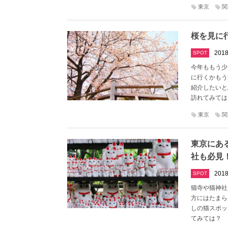
東京
関
桜を見に
2018
SPOT
今年ももう少
に行くかもう
紹介したいと
訪れてみては
東京
関
東京にあ
社も必見
2018
SPOT
猫寺や猫神社
方にはたまら
しの猫スポッ
てみては？