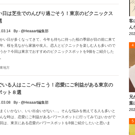
い日は芝生でのんびり過ごそう！東京のピクニックス
選
客
ん
.03.14
By - @Heaaart編集部
202
かい日が多くなってきて、今年も待ちに待った桜の季節が目の前に来て
4
年、桜を見ながら家族や友人、恋人とピクニックを楽しむ人も多いので
うか？今回は東京でおすすめのピクニックスポットを9個をご紹介した
。
東地方
でいる人はここへ行こう！恋愛にご利益がある東京の
ポット８選
兄
.03.08
By - @Heaaart編集部
葉
202
まくいかない、いい出会いがない…。そんな悩みを抱えてる人も多いと
んな時は、恋愛にご利益があるパワースポットに行ってみてはいかがで
5
回は、東京にある恋愛のパワースポットを8個ご紹介したいと思いま