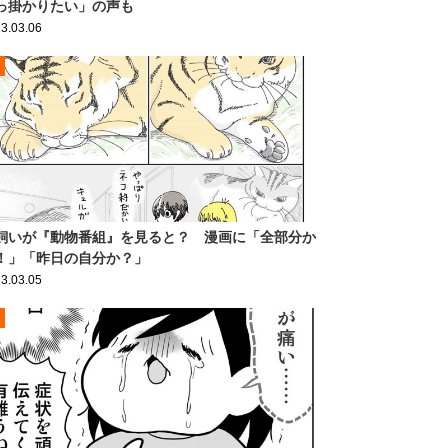
っ掛かりたい」の声も
3.03.06
飼いが『動物番組』を見ると？ 漫画に「全部分か
！」「昨日の自分か？」
3.03.05