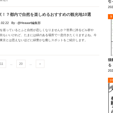
東地方
引
202
京！？都内で自然を楽しめるおすすめの観光地10選
9
.02.22
By - @Heaaart編集部
を巡っているとふと自然が恋しくなりませんか？世界に誇るビル群や
街もいいけれど、たまには緑のある場所で一息付きたくりますよね。今
東京とは思えないほどに緑豊かな癒しスポットをご紹介します。
猫
11
...
20
...
＞
る
202
10