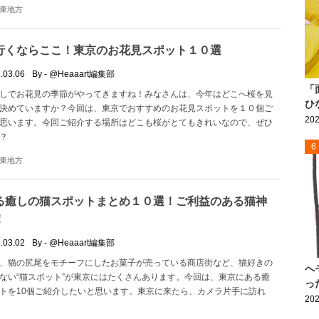
東地方
行くならここ！東京のお花見スポット１０選
.03.06
By - @Heaaart編集部
「
しでお花見の季節がやってきますね！みなさんは、今年はどこへ桜を見
ひ
決めていますか？今回は、東京でおすすめのお花見スポットを１０個ご
202
思います。今回ご紹介する場所はどこも桜がとてもきれいなので、ぜひ
？
6
東地方
る癒しの猫スポットまとめ１０選！ご利益のある猫神
！
.03.02
By - @Heaaart編集部
、猫の尻尾をモチーフにしたお菓子が売っている商店街など、猫好きの
へ
ない“猫スポット”が東京にはたくさんあります。今回は、東京にある癒
っ
トを10個ご紹介したいと思います。東京に来たら、カメラ片手に訪れ
202