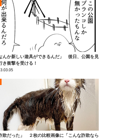
なんか新しい遊具ができるんだ」 後日、公園を見
行き衝撃を受ける！
3.03.05
詐欺だった」 ２枚の比較画像に「こんな詐欺なら