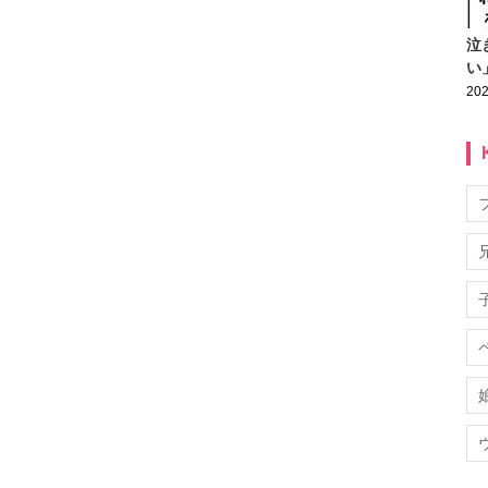
泣
い
202