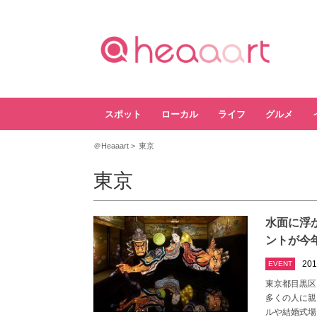
スポット
ローカル
ライフ
グルメ
＠Heaaart
東京
東京
水面に浮
ントが今
201
EVENT
東京都目黒区
多くの人に親
ルや結婚式場