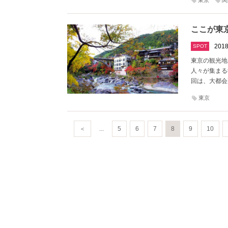
東京
関
ここが東
2018
SPOT
東京の観光地
人々が集まる
回は、大都会
東京
＜
...
5
6
7
8
9
10