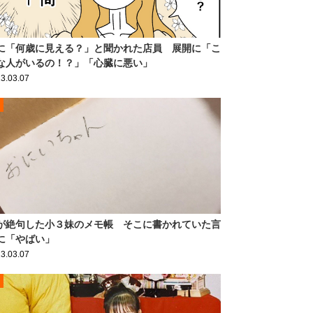
に「何歳に見える？」と聞かれた店員 展開に「こ
な人がいるの！？」「心臓に悪い」
3.03.07
が絶句した小３妹のメモ帳 そこに書かれていた言
に「やばい」
3.03.07