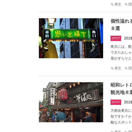
東京
関
個性溢れ
８選
2018
SPOT
東京には、数
できたおしゃ
屋がずらりと
東京
関
昭和レト
観光地８
2018
SPOT
大都会東京に
知ですか？か
敵なスポット