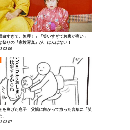
面白すぎて、無理！」「笑いすぎてお腹が痛い」
な祭りの『家族写真』が、はんぱない！
3.03.06
そを曲げた息子 父親に向かって放った言葉に「笑
た」
3.03.07