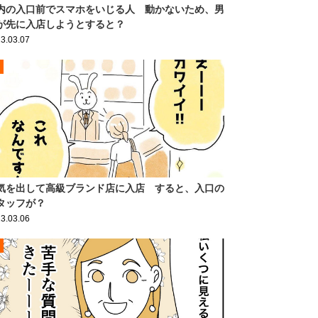
内の入口前でスマホをいじる人 動かないため、男
が先に入店しようとすると？
3.03.07
気を出して高級ブランド店に入店 すると、入口の
タッフが？
3.03.06