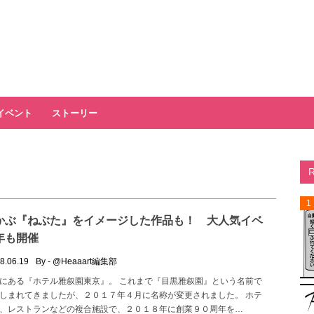
イベント
ストーリー
1
かぶ『ねぶた』をイメージした作品も！ 大人気イベ
年も開催
8.06.19
By - @Heaaart編集部
にある『ホテル雅叙園東京』。 これまで『目黒雅叙園』という名前で
しまれてきましたが、２０１７年４月に名称が変更されました。 ホテ
、レストランなどの複合施設で、２０１８年に創業９０周年を…