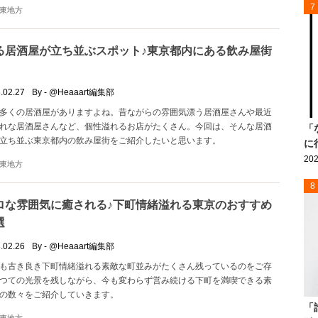
7
東地方
る居酒屋が立ち並ぶスポット♪東京都内にある飲み屋街
.02.27
By - @Heaaart編集部
多くの居酒屋がありますよね。昔ながらの雰囲気漂う居酒屋さんや最近
れな居酒屋さんなど、個性溢れるお店がたくさん。今回は、そんな居酒
「
立ち並ぶ東京都内の飲み屋街をご紹介したいと思います。
に
202
東地方
8
ロな雰囲気に癒される♪下町情緒溢れる東京のおすすめ
選
.02.26
By - @Heaaart編集部
も古き良き下町情緒溢れる素敵な町並みがたくさん残っているのをご存
つての光景を残しながら、今も変わらず営み続ける下町を満喫できる素
の数々をご紹介していきます。
「