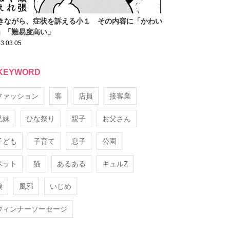
きながら、症状を訴える小１ その内容に「かわい
」「難易度高い」
3.03.05
KEYWORD
ファッション
客
店員
接客業
兄妹
ひな祭り
親子
お父さん
子ども
子育て
息子
公園
ペット
猫
あるある
キュルZ
娘
風邪
いじめ
ウィンナーソーセージ