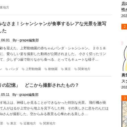
店
東地方
性
202
みなさま！シャンシャンが食事するレアな光景を激写
2
した
.06.01
By - grape編集部
齢を迎えた、上野動物園の赤ちゃんパンダ・シャンシャン。 ２０１８
に、愛らしい姿を撮影した動画が公開されました。 小さく切ったリン
て、少しずつ歯で削りながら食べる、とってもキュートな様子…
ン
パンダ
上野動物園
動物園
東京
関東地方
勇
ス
りの記憶」 どこから撮影されたもの？
202
.05.11
By - grape編集部
3
す地上は、神様しか見ることができなかった特別な光景。 飛行機が発
て人がはるか上空から地上を見下ろした時、その美しさに息をのんだは
sa8aさんが撮影した、空からみる夜景も心奪われる美しさ…
景
東京
近畿地方
関東地方