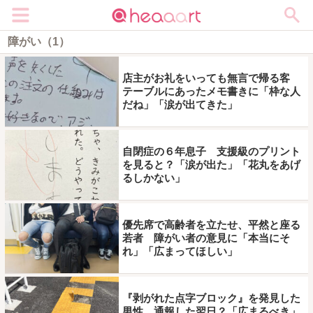
メニュー
障がい（1）
店主がお礼をいっても無言で帰る客
テーブルにあったメモ書きに「枠な人
だね」「涙が出てきた」
自閉症の６年息子 支援級のプリント
を見ると？「涙が出た」「花丸をあげ
るしかない」
優先席で高齢者を立たせ、平然と座る
若者 障がい者の意見に「本当にそ
れ」「広まってほしい」
『剥がれた点字ブロック』を発見した
男性 通報した翌日？「広まるべき」