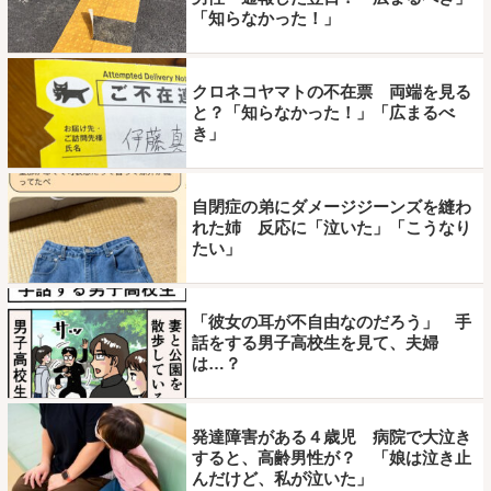
「知らなかった！」
クロネコヤマトの不在票 両端を見る
と？「知らなかった！」「広まるべ
き」
自閉症の弟にダメージジーンズを縫わ
れた姉 反応に「泣いた」「こうなり
たい」
「彼女の耳が不自由なのだろう」 手
話をする男子高校生を見て、夫婦
は…？
発達障害がある４歳児 病院で大泣き
すると、高齢男性が？ 「娘は泣き止
んだけど、私が泣いた」