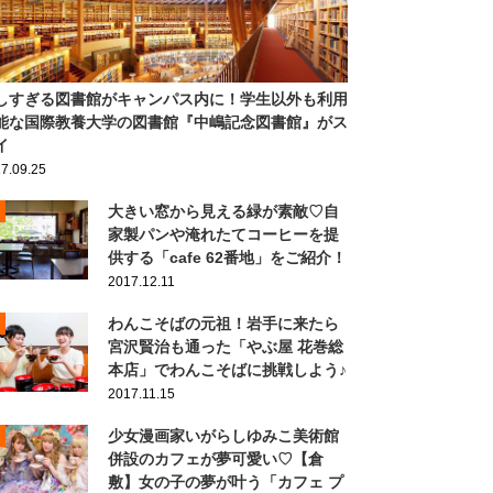
しすぎる図書館がキャンパス内に！学生以外も利用
能な国際教養大学の図書館『中嶋記念図書館』がス
イ
7.09.25
大きい窓から見える緑が素敵♡自
家製パンや淹れたてコーヒーを提
供する「cafe 62番地」をご紹介！
2017.12.11
わんこそばの元祖！岩手に来たら
宮沢賢治も通った「やぶ屋 花巻総
本店」でわんこそばに挑戦しよう♪
2017.11.15
少女漫画家いがらしゆみこ美術館
併設のカフェが夢可愛い♡【倉
敷】女の子の夢が叶う「カフェ プ