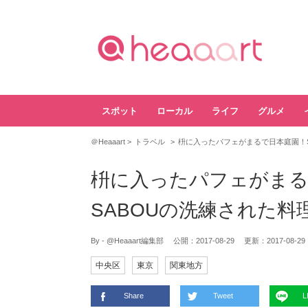
スポット
ローカル
ライフ
グルメ
＠Heaaart
トラベル
枡に入ったパフェがまるで日本庭園！SAL
枡に入ったパフェがまるで日
SABOUの洗練された料
By - @Heaaart編集部
公開：
2017-08-29
更新：
2017-08-29
中央区
東京
関東地方
Share
Tweet
L