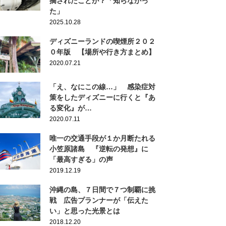
摘されたことが？「知らなかっ
た」
2025.10.28
ディズニーランドの喫煙所２０２
０年版 【場所や行き方まとめ】
2020.07.21
「え、なにこの線…」 感染症対
策をしたディズニーに行くと『あ
る変化』が…
2020.07.11
唯一の交通手段が１か月断たれる
小笠原諸島 『逆転の発想』に
「最高すぎる」の声
2019.12.19
沖縄の島、７日間で７つ制覇に挑
戦 広告プランナーが「伝えた
い」と思った光景とは
2018.12.20