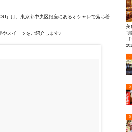
BOU』
は、東京都中央区銀座にあるオシャレで落ち着
美
可
理やスイーツをご紹介します♪
ゴ
201
4
5
6