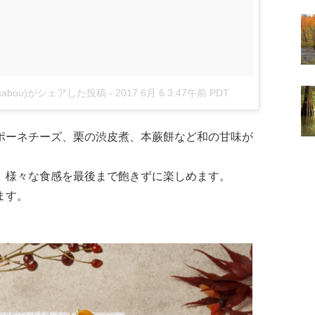
nzasabou)がシェアした投稿
-
2017 6月 6 3:47午前 PDT
ポーネチーズ、栗の渋皮煮、本蕨餅など和の甘味が
、様々な食感を最後まで飽きずに楽しめます。
ます。