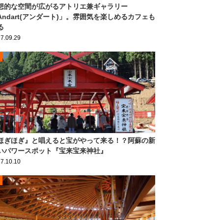
想的な空間が広がるアトリエ兼ギャラリー
Andart(アンダート)」。雰囲気を楽しめるカフェも
る
7.09.29
ほぎほぎ』と唱えると宝がやって来る！？阿蘇の新
いパワースポット『宝来宝来神社』
7.10.10