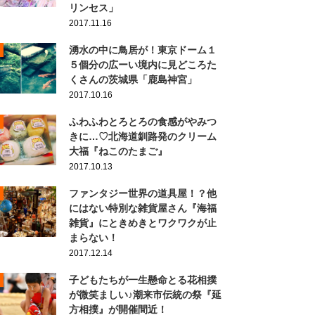
リンセス」
2017.11.16
湧水の中に鳥居が！東京ドーム１
５個分の広ーい境内に見どころた
くさんの茨城県「鹿島神宮」
2017.10.16
ふわふわとろとろの食感がやみつ
きに…♡北海道釧路発のクリーム
大福『ねこのたまご』
2017.10.13
ファンタジー世界の道具屋！？他
にはない特別な雑貨屋さん『海福
雑貨』にときめきとワクワクが止
まらない！
2017.12.14
子どもたちが一生懸命とる花相撲
が微笑ましい♪潮来市伝統の祭『延
方相撲』が開催間近！