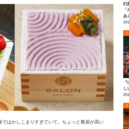
幻
「
あ
201
2
『
し
201
3
座ではかしこまりすぎていて、ちょっと敷居が高い