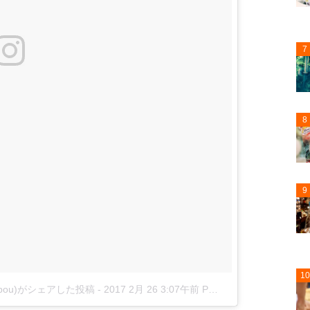
7
8
9
10
asabou)がシェアした投稿
-
2017 2月 26 3:07午前 PST