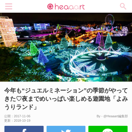
メニュー
今年も“ジュエルミネーション”の季節がやって
きた♡夜までめいっぱい楽しめる遊園地「よみ
うりランド」
公開：
2017-11-06
By - @Heaaart編集部
更新：
2018-10-19