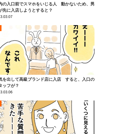
内の入口前でスマホをいじる人 動かないため、男
が先に入店しようとすると？
3.03.07
気を出して高級ブランド店に入店 すると、入口の
タッフが？
3.03.06