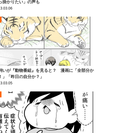
っ掛かりたい」の声も
3.03.06
飼いが『動物番組』を見ると？ 漫画に「全部分か
！」「昨日の自分か？」
3.03.05