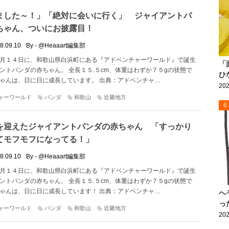
ました～！」「絶対に会いに行く」 ジャイアントパ
ちゃん、ついにお披露目！
8.09.10
By - @Heaaart編集部
月１４日に、和歌山県白浜町にある『アドベンチャーワールド』で誕生
「
ントパンダの赤ちゃん。 全長１５.５cm、体重はわずか７５gの状態で
ひ
ゃんは、日に日に成長しています。 出典：アドベンチャ…
202
ャーワールド
パンダ
和歌山
近畿地方
6
を迎えたジャイアントパンダの赤ちゃん 「すっかり
てモフモフになってる！」
8.09.10
By - @Heaaart編集部
月１４日に、和歌山県白浜町にある『アドベンチャーワールド』で誕生
ントパンダの赤ちゃん。 全長１５.５cm、体重はわずか７５gの状態で
ゃんは、日に日に成長しています！ 出典：アドベンチャ…
へ
っ
ャーワールド
パンダ
和歌山
近畿地方
202