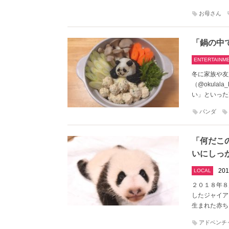
お母さん
「鍋の中
ENTERTAINM
冬に家族や友
（@okul
い」といった
パンダ
「何だこ
いにしっ
201
LOCAL
２０１８年８
したジャイア
生まれた赤ち
アドベンチ