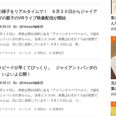
の様子をリアルタイムで！ ９月２０日からジャイア
ダの親子のVRライブ映像配信が開始
客
ん
8.09.19
By - @Heaaart編集部
202
月１４日に、和歌山県白浜町にある『アドベンチャーワールド』で誕生
4
ントパンダの赤ちゃん。 全長１５.５cm、体重はわずか７５gの状態で
ゃんは、日に日に成長しています！ ９月１３日には、母…
ャーワールド
パンダ
和歌山
近畿地方
スピードが早くてびっくり」 ジャイアントパンダの
、いよいよ公開！
兄
8.09.12
By - @Heaaart編集部
葉
月１４日に、和歌山県白浜町にある『アドベンチャーワールド』で誕生
202
ントパンダの赤ちゃん。 全長１５.５cm、体重はわずか７５gの状態で
ゃんは、日に日に成長しています！ ９月１０日には、つ…
5
ャーワールド
パンダ
和歌山
近畿地方