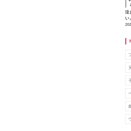
泣
い
202