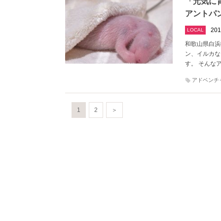
「元気に
アントパ
201
LOCAL
和歌山県白浜
ン、イルカな
す。 そんな
アドベンチ
1
2
＞