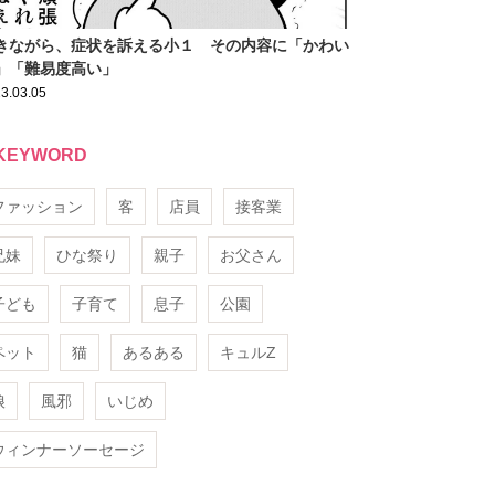
きながら、症状を訴える小１ その内容に「かわい
」「難易度高い」
3.03.05
KEYWORD
ファッション
客
店員
接客業
兄妹
ひな祭り
親子
お父さん
子ども
子育て
息子
公園
ペット
猫
あるある
キュルZ
娘
風邪
いじめ
ウィンナーソーセージ