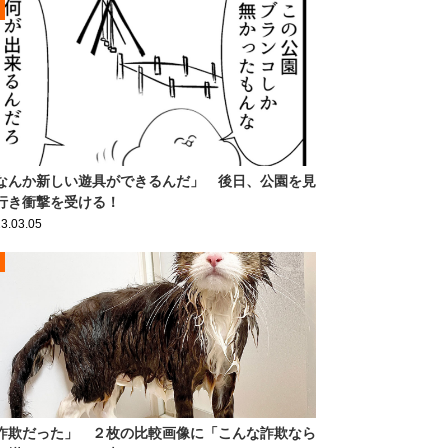
なんか新しい遊具ができるんだ」 後日、公園を見
行き衝撃を受ける！
3.03.05
詐欺だった」 ２枚の比較画像に「こんな詐欺なら