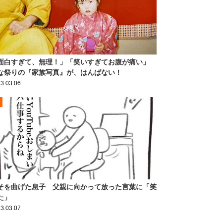
面白すぎて、無理！」「笑いすぎてお腹が痛い」
な祭りの『家族写真』が、はんぱない！
3.03.06
そを曲げた息子 父親に向かって放った言葉に「笑
た」
3.03.07