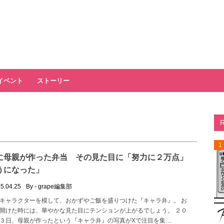
イベント
ストーリー
1
に母親が作った弁当 その見た目に「努力に２万点」
うになった」
5.04.25
By - grape編集部
キャラクターを模して、おかずやご飯を盛りつけた『キャラ弁』。 お
開けた時には、華やかな見た目にテンションが上がるでしょう。 ２０
３日、母親が作ったという『キャラ弁』の写真がXで注目を集…