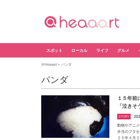
スポット
ローカル
ライフ
グルメ
＠Heaaart
パンダ
パンダ
１５年前
「泣きそ
202
STORY
動物やアニメ
弁当のフタを
２５年４月２