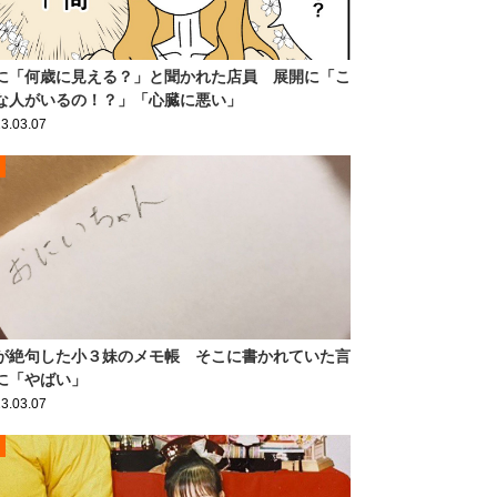
に「何歳に見える？」と聞かれた店員 展開に「こ
な人がいるの！？」「心臓に悪い」
3.03.07
が絶句した小３妹のメモ帳 そこに書かれていた言
に「やばい」
3.03.07