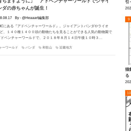
育ちますように」 アドベンチャーワールドでジャイ
引
ンダの赤ちゃんが誕生！
202
8.08.17
By - @Heaaart編集部
9
町にある『アドベンチャーワールド』。ジャイアントパンダやライオ
ど、１４０種１４００頭の動物たちを見ることができる人気の動物園で
アドベンチャーワールドで、２０１８年８月１４日午後１０時３…
ャーワールド
パンダ
和歌山
近畿地方
猫
る
202
10