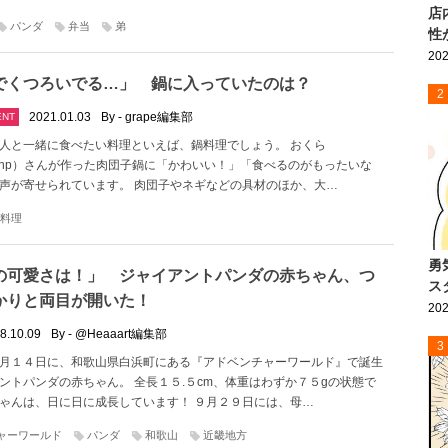
店
パンダ
弁当
弟
性
202
でくつろいでる…」 鍋に入っていたのは？
2
2021.01.03
By - grape編集部
ENT
人と一緒に食べたい料理といえば、鍋料理でしょう。 おくら
ala_hp）さんが作った肉団子鍋に「かわいい！」「食べるのがもったいな
声が寄せられています。 肉団子やネギなどの具材のほか、大…
料理
勇
の可愛さは！」 ジャイアントパンダの赤ちゃん、つ
ス
かりと両目が開いた！
202
8.10.09
By - @Heaaart編集部
3
月１４日に、和歌山県白浜町にある『アドベンチャーワールド』で誕生
ントパンダの赤ちゃん。 全長１５.５cm、体重はわずか７５gの状態で
ゃんは、日に日に成長しています！ ９月２９日には、母…
ャーワールド
パンダ
和歌山
近畿地方