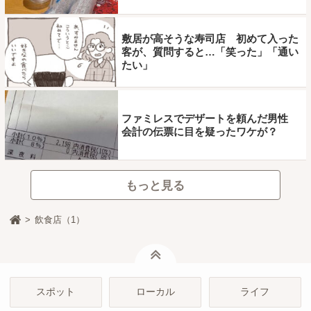
敷居が高そうな寿司店 初めて入った
客が、質問すると…「笑った」「通い
たい」
ファミレスでデザートを頼んだ男性
会計の伝票に目を疑ったワケが？
もっと見る
飲食店（1）
ページトップ
スポット
ローカル
ライフ