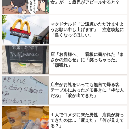
女』が １歳児がアピールすると？
マクドナルド「ご遠慮いただけますよ
うお願い申し上げます」 注意喚起に
「良くなってほしい」
店「お客様へ」 看板に書かれた『ま
さかの知らせ』に「笑っちゃった」
「頑張れ」
店主がお礼をいっても無言で帰る客
テーブルにあったメモ書きに「枠な人
だね」「涙が出てきた」
１人でコメダに来た男性 店員が持っ
てきたのは…「震えた」「何が見えて
る？」